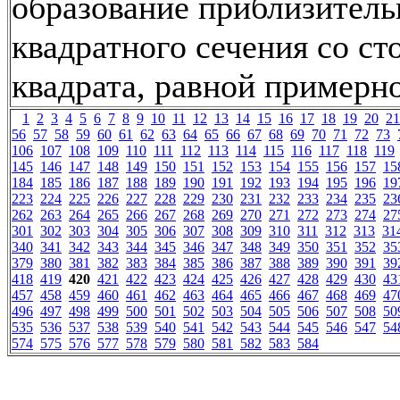
образование приблизитель
квадратного сечения со ст
квадрата, равной примерно
1
2
3
4
5
6
7
8
9
10
11
12
13
14
15
16
17
18
19
20
21
56
57
58
59
60
61
62
63
64
65
66
67
68
69
70
71
72
73
106
107
108
109
110
111
112
113
114
115
116
117
118
119
145
146
147
148
149
150
151
152
153
154
155
156
157
15
184
185
186
187
188
189
190
191
192
193
194
195
196
19
223
224
225
226
227
228
229
230
231
232
233
234
235
23
262
263
264
265
266
267
268
269
270
271
272
273
274
27
301
302
303
304
305
306
307
308
309
310
311
312
313
31
340
341
342
343
344
345
346
347
348
349
350
351
352
35
379
380
381
382
383
384
385
386
387
388
389
390
391
39
418
419
420
421
422
423
424
425
426
427
428
429
430
43
457
458
459
460
461
462
463
464
465
466
467
468
469
47
496
497
498
499
500
501
502
503
504
505
506
507
508
50
535
536
537
538
539
540
541
542
543
544
545
546
547
54
574
575
576
577
578
579
580
581
582
583
584