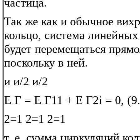
частица.
Так же как и обычное вих
кольцо, система линейных
будет перемещаться прямо
поскольку в ней.
и и/2 и/2
Е Г = Е Г11 + Е Г2i = 0, (9
2=1 2=1 2=1
т. е. сумма циркуляций ко