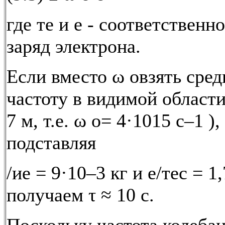
где тe и е - соответственн
заряд электрона.
Если вместо ω oвзять сре
частоту в видимой области 
7 м, т.е. ω o= 4·1015 с–1 ),
подставляя
/иe = 9·10–3 кг и е/тeс = 1
получаем τ ≈ 10 с.