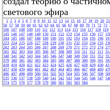
создал теорию о частично
светового эфира
1
2
3
4
5
6
7
8
9
10
11
12
13
14
15
16
17
18
19
20
21
56
57
58
59
60
61
62
63
64
65
66
67
68
69
70
71
72
73
106
107
108
109
110
111
112
113
114
115
116
117
118
119
145
146
147
148
149
150
151
152
153
154
155
156
157
15
184
185
186
187
188
189
190
191
192
193
194
195
196
19
223
224
225
226
227
228
229
230
231
232
233
234
235
23
262
263
264
265
266
267
268
269
270
271
272
273
274
27
301
302
303
304
305
306
307
308
309
310
311
312
313
31
340
341
342
343
344
345
346
347
348
349
350
351
352
35
379
380
381
382
383
384
385
386
387
388
389
390
391
39
418
419
420
421
422
423
424
425
426
427
428
429
430
43
457
458
459
460
461
462
463
464
465
466
467
468
469
47
496
497
498
499
500
501
502
503
504
505
506
507
508
50
535
536
537
538
539
540
541
542
543
544
545
546
547
54
574
575
576
577
578
579
580
581
582
583
584