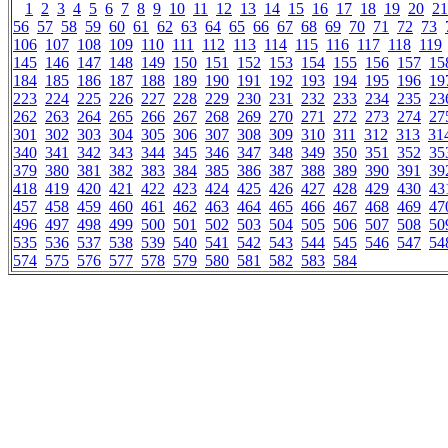
1
2
3
4
5
6
7
8
9
10
11
12
13
14
15
16
17
18
19
20
21
56
57
58
59
60
61
62
63
64
65
66
67
68
69
70
71
72
73
106
107
108
109
110
111
112
113
114
115
116
117
118
119
145
146
147
148
149
150
151
152
153
154
155
156
157
15
184
185
186
187
188
189
190
191
192
193
194
195
196
19
223
224
225
226
227
228
229
230
231
232
233
234
235
23
262
263
264
265
266
267
268
269
270
271
272
273
274
27
301
302
303
304
305
306
307
308
309
310
311
312
313
31
340
341
342
343
344
345
346
347
348
349
350
351
352
35
379
380
381
382
383
384
385
386
387
388
389
390
391
39
418
419
420
421
422
423
424
425
426
427
428
429
430
43
457
458
459
460
461
462
463
464
465
466
467
468
469
47
496
497
498
499
500
501
502
503
504
505
506
507
508
50
535
536
537
538
539
540
541
542
543
544
545
546
547
54
574
575
576
577
578
579
580
581
582
583
584