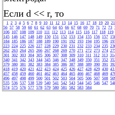
Если d << r, то
1
2
3
4
5
6
7
8
9
10
11
12
13
14
15
16
17
18
19
20
21
56
57
58
59
60
61
62
63
64
65
66
67
68
69
70
71
72
73
106
107
108
109
110
111
112
113
114
115
116
117
118
119
145
146
147
148
149
150
151
152
153
154
155
156
157
15
184
185
186
187
188
189
190
191
192
193
194
195
196
19
223
224
225
226
227
228
229
230
231
232
233
234
235
23
262
263
264
265
266
267
268
269
270
271
272
273
274
27
301
302
303
304
305
306
307
308
309
310
311
312
313
31
340
341
342
343
344
345
346
347
348
349
350
351
352
35
379
380
381
382
383
384
385
386
387
388
389
390
391
39
418
419
420
421
422
423
424
425
426
427
428
429
430
43
457
458
459
460
461
462
463
464
465
466
467
468
469
47
496
497
498
499
500
501
502
503
504
505
506
507
508
50
535
536
537
538
539
540
541
542
543
544
545
546
547
54
574
575
576
577
578
579
580
581
582
583
584