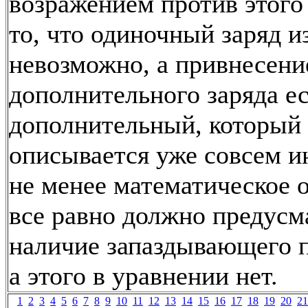
возражением против этого
то, что одиночный заряд и
невозможно, а привнесени
дополнительного заряда е
дополнительный, который
описывается уже совсем и
не менее математическое 
все равно должно предусм
наличие запаздывающего п
а этого в уравнении нет.
1
2
3
4
5
6
7
8
9
10
11
12
13
14
15
16
17
18
19
20
21