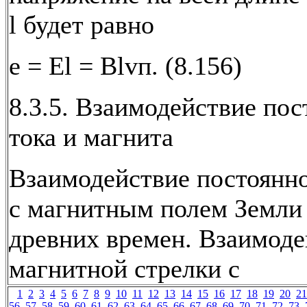
l будет равно
е = El = Blvп. (8.156)
8.3.5. Взаимодействие пос
тока и магнита
Взаимодействие постоянно
с магнитным полем Земли 
древних времен. Взаимоде
магнитной стрелки с
1
2
3
4
5
6
7
8
9
10
11
12
13
14
15
16
17
18
19
20
21
56
57
58
59
60
61
62
63
64
65
66
67
68
69
70
71
72
73