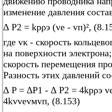
движению проводника нап
изменение давления соста
∆ P2 = kрρэ (vе - vп)², (8.1
где vк - скорость кольцев
на поверхности электрона;
скорость перемещения про
Разность этих давлений со
∆ P = ∆P1 - ∆ P2 = 4kрρэ vе
4kvvеvмvп, (8.153)