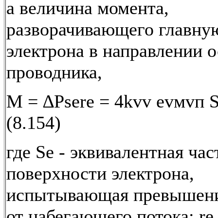
а величина момента,
разворачивающего главну
электрона в направлении 
проводника,
М = ∆Psеrе = 4kvv еvмvп S
(8.154)
где Sе - эквивалентная час
поверхности электрона,
испытывающая превышени
от набегающего потока; rе