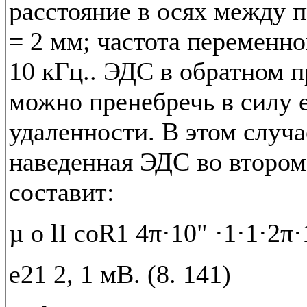
расстояние в осях между 
= 2 мм; частота переменног
10 кГц.. ЭДС в обратном 
можно пренебречь в силу 
удаленности. В этом случа
наведенная ЭДС во втором
составит:
µ о lI coR1 4π·10" ·1·1·2π·
е21 2, 1 мВ. (8. 141)