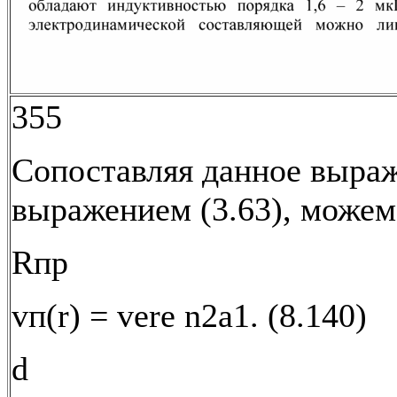
355
Сопоставляя данное выраж
выражением (3.63), можем 
Rпр
vп(r) = vеrе n2a1. (8.140)
d