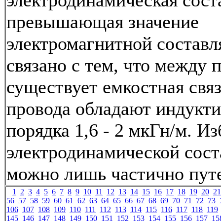
электродинамическая сос
превышающая значение
электромагнитной состав
связано с тем, что между 
существует емкостная связ
провода обладают индукт
порядка 1,6 - 2 мкГн/м. Из
электродинамической сос
можно лишь частично пут
1
2
3
4
5
6
7
8
9
10
11
12
13
14
15
16
17
18
19
20
21
56
57
58
59
60
61
62
63
64
65
66
67
68
69
70
71
72
73
106
107
108
109
110
111
112
113
114
115
116
117
118
119
145
146
147
148
149
150
151
152
153
154
155
156
157
15