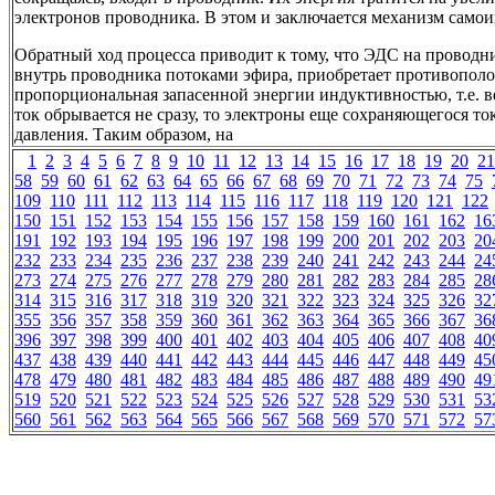
электронов проводника. В этом и заключается механизм само
Обратный ход процесса приводит к тому, что ЭДС на провод
внутрь проводника потоками эфира, приобретает противополо
пропорциональная запасенной энергии индуктивностью, т.е. 
ток обрывается не сразу, то электроны еще сохраняющегося то
давления. Таким образом, на
1
2
3
4
5
6
7
8
9
10
11
12
13
14
15
16
17
18
19
20
21
58
59
60
61
62
63
64
65
66
67
68
69
70
71
72
73
74
75
109
110
111
112
113
114
115
116
117
118
119
120
121
122
150
151
152
153
154
155
156
157
158
159
160
161
162
16
191
192
193
194
195
196
197
198
199
200
201
202
203
20
232
233
234
235
236
237
238
239
240
241
242
243
244
24
273
274
275
276
277
278
279
280
281
282
283
284
285
28
314
315
316
317
318
319
320
321
322
323
324
325
326
32
355
356
357
358
359
360
361
362
363
364
365
366
367
36
396
397
398
399
400
401
402
403
404
405
406
407
408
40
437
438
439
440
441
442
443
444
445
446
447
448
449
45
478
479
480
481
482
483
484
485
486
487
488
489
490
49
519
520
521
522
523
524
525
526
527
528
529
530
531
53
560
561
562
563
564
565
566
567
568
569
570
571
572
57