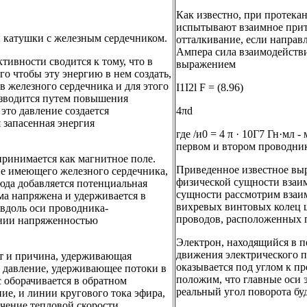
Как известно, при протек
испытывают взаимное притя
 катушки с железным сердечником.
отталкивание, если направ
Ампера сила взаимодействи
тивности сводится к тому, что в
выражением
го чтобы эту энергию в нем создать,
в железного сердечника и для этого
I1I2l F = (8.96)
изводится путем повышения
это давление создается
4πd
 запасенная энергия
где /и0 = 4 π · 10Г7 Гн·мл 
первом и втором проводника
принимается как магнитное поле.
Приведенное известное вы
не имеющего железного сердечника,
физической сущности взаим
сюда добавляется потенциальная
сущности рассмотрим взаи
ма напряжена и удерживается в
вихревых винтовых колец 
вдоль оси проводника-
проводов, расположенных п
янии напряженностью
Электрон, находящийся в 
движения электрического по
ет и причина, удерживающая
оказывается под углом к п
 давление, удерживающее потоки в
положим, что главные оси 
 оборачивается в обратном
реальный угол поворота бу
ие, и линии кругового тока эфира,
ичение тепловой скорости