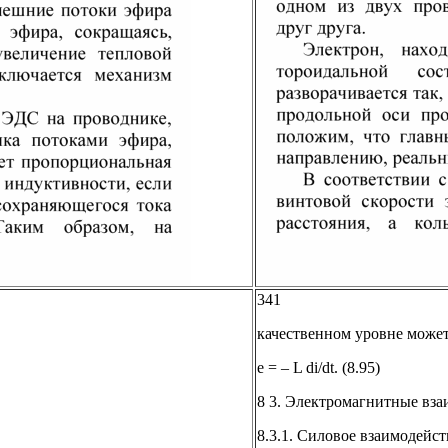
341
качественном уровне може
е = – L di/dt. (8.95)
8 3. Электромагнитные вза
8.3.1. Силовое взаимодейст