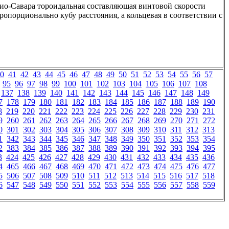
Био-Савара тороидальная составляющая винтовой скорости
ропорционально кубу расстояния, а кольцевая в соответствии с
0
41
42
43
44
45
46
47
48
49
50
51
52
53
54
55
56
57
95
96
97
98
99
100
101
102
103
104
105
106
107
108
137
138
139
140
141
142
143
144
145
146
147
148
149
7
178
179
180
181
182
183
184
185
186
187
188
189
190
8
219
220
221
222
223
224
225
226
227
228
229
230
231
9
260
261
262
263
264
265
266
267
268
269
270
271
272
0
301
302
303
304
305
306
307
308
309
310
311
312
313
1
342
343
344
345
346
347
348
349
350
351
352
353
354
2
383
384
385
386
387
388
389
390
391
392
393
394
395
3
424
425
426
427
428
429
430
431
432
433
434
435
436
4
465
466
467
468
469
470
471
472
473
474
475
476
477
5
506
507
508
509
510
511
512
513
514
515
516
517
518
6
547
548
549
550
551
552
553
554
555
556
557
558
559