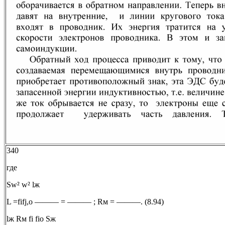
340
где
Sw² w² lж
L =fifj,о ——— = ——— ; Rм = ———. (8.94)
lж Rм fi fiо Sж