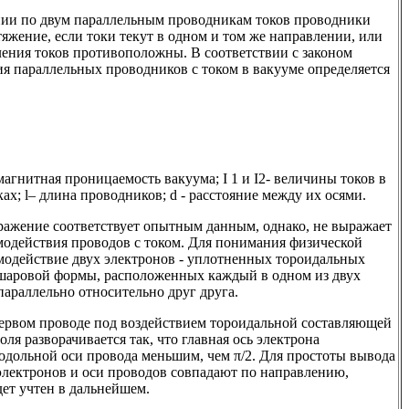
ании по двум параллельным проводникам токов проводники
жение, если токи текут в одном и том же направлении, или
ления токов противоположны. В соответствии с законом
я параллельных проводников с током в вакууме определяется
- магнитная проницаемость вакуума; I 1 и I2- величины токов в
х; l– длина проводников; d - расстояние между их осями.
ражение соответствует опытным данным, однако, не выражает
одействия проводов с током. Для понимания физической
модействие двух электронов - уплотненных тороидальных
шаровой формы, расположенных каждый в одном из двух
араллельно относительно друг друга.
первом проводе под воздействием тороидальной составляющей
ля разворачивается так, что главная ось электрона
родольной оси провода меньшим, чем π/2. Для простоты вывода
электронов и оси проводов совпадают по направлению,
дет учтен в дальнейшем.