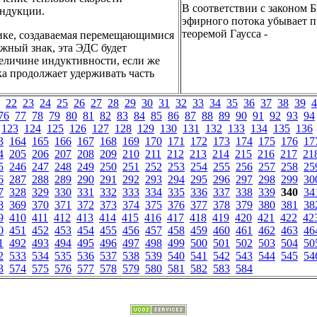
В соответствии с законом 
индукции.
эфирного потока убывает п
теоремой Гаусса -
нике, создаваемая перемещающимися
жный знак, эта ЭДС будет
величине индуктивности, если же
ка продолжает удерживать часть
22
23
24
25
26
27
28
29
30
31
32
33
34
35
36
37
38
39
4
76
77
78
79
80
81
82
83
84
85
86
87
88
89
90
91
92
93
94
123
124
125
126
127
128
129
130
131
132
133
134
135
136
3
164
165
166
167
168
169
170
171
172
173
174
175
176
17
4
205
206
207
208
209
210
211
212
213
214
215
216
217
21
5
246
247
248
249
250
251
252
253
254
255
256
257
258
25
6
287
288
289
290
291
292
293
294
295
296
297
298
299
30
7
328
329
330
331
332
333
334
335
336
337
338
339
340
34
8
369
370
371
372
373
374
375
376
377
378
379
380
381
38
9
410
411
412
413
414
415
416
417
418
419
420
421
422
42
0
451
452
453
454
455
456
457
458
459
460
461
462
463
46
1
492
493
494
495
496
497
498
499
500
501
502
503
504
50
2
533
534
535
536
537
538
539
540
541
542
543
544
545
54
3
574
575
576
577
578
579
580
581
582
583
584