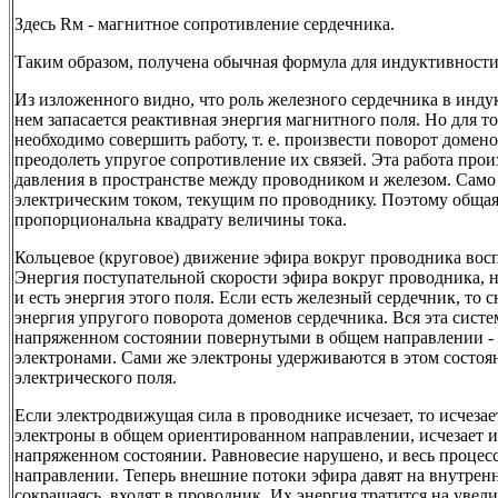
Здесь Rм - магнитное сопротивление сердечника.
Таким образом, получена обычная формула для индуктивности
Из изложенного видно, что роль железного сердечника в индук
нем запасается реактивная энергия магнитного поля. Но для то
необходимо совершить работу, т. е. произвести поворот домено
преодолеть упругое сопротивление их связей. Эта работа про
давления в пространстве между проводником и железом. Само 
электрическим током, текущим по проводнику. Поэтому общая
пропорциональна квадрату величины тока.
Кольцевое (круговое) движение эфира вокруг проводника вос
Энергия поступательной скорости эфира вокруг проводника, 
и есть энергия этого поля. Если есть железный сердечник, то 
энергия упругого поворота доменов сердечника. Вся эта систе
напряженном состоянии повернутыми в общем направлении - 
электронами. Сами же электроны удерживаются в этом состо
электрического поля.
Если электродвижущая сила в проводнике исчезает, то исчеза
электроны в общем ориентированном направлении, исчезает и
напряженном состоянии. Равновесие нарушено, и весь процесс
направлении. Теперь внешние потоки эфира давят на внутренн
сокращаясь, входят в проводник. Их энергия тратится на увел