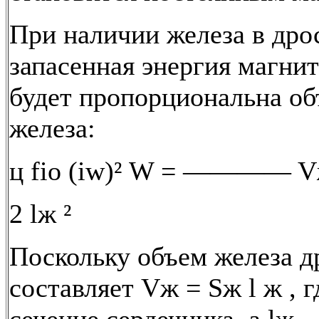
При наличии железа в дро
запасенная энергия магни
будет пропорциональна о
железа:
ц fiо (iw)² W = ———— Vж
2 lж ²
Поскольку объем железа д
составляет Vж = Sж l ж , г