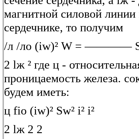
сечение сердечника, а lж -
магнитной силовой линии 
сердечнике, то получим
/л /ло (iw)² W = ———— S
2 lж ² где ц - относительн
проницаемость железа. с
будем иметь:
ц fiо (iw)² Sw² i² i²
2 lж 2 2