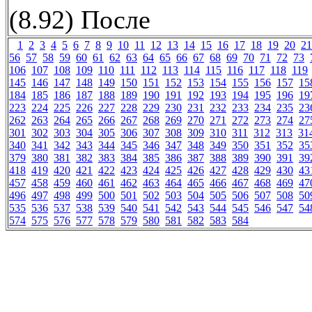
(8.92) После
1
2
3
4
5
6
7
8
9
10
11
12
13
14
15
16
17
18
19
20
21
56
57
58
59
60
61
62
63
64
65
66
67
68
69
70
71
72
73
106
107
108
109
110
111
112
113
114
115
116
117
118
119
145
146
147
148
149
150
151
152
153
154
155
156
157
15
184
185
186
187
188
189
190
191
192
193
194
195
196
19
223
224
225
226
227
228
229
230
231
232
233
234
235
23
262
263
264
265
266
267
268
269
270
271
272
273
274
27
301
302
303
304
305
306
307
308
309
310
311
312
313
31
340
341
342
343
344
345
346
347
348
349
350
351
352
35
379
380
381
382
383
384
385
386
387
388
389
390
391
39
418
419
420
421
422
423
424
425
426
427
428
429
430
43
457
458
459
460
461
462
463
464
465
466
467
468
469
47
496
497
498
499
500
501
502
503
504
505
506
507
508
50
535
536
537
538
539
540
541
542
543
544
545
546
547
54
574
575
576
577
578
579
580
581
582
583
584