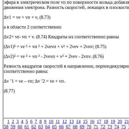
эфира в электрическом поле vп по поверхности кольца добавля
движения электрона. Разность скоростей, лежащих в плоскости
∆v1 = vе + vп + v, (8.73)
а в области 2 соответственно
∆v2= vе- vп + v. (8.74) Квадраты их соответственно равны
(∆v1)² = vе ² + vп ² + 2vеvп + v² + 2vеv + 2vпv; (8.75)
(∆v2)² = vе ² + vп ² - 2vеvп + v² + 2vеv - 2vпv. (8.76)
Разность квадратов скоростей в направлении, перпендикулярн
соответственно равна:
∆v ’1 = vе – vп; ∆v ’2 = vе + vп.
(8.77)
1
2
3
4
5
6
7
8
9
10
11
12
13
14
15
16
17
18
19
20
21
58
59
60
61
62
63
64
65
66
67
68
69
70
71
72
73
74
75