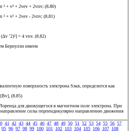
п ² + v² + 2vеv + 2vпv; (8.80)
п ² + v² + 2vеv - 2vпv; (8.81)
 (∆v ’2)²] = 4 vпv. (8.82)
ем Бернулли имеем
валентную поверхность электрона Sэкв, определится как
[Bv], (8.85)
у Лоренца для движущегося в магнитном поле электрона. При
.9, направление силы перпендикулярно направлению движения
0
41
42
43
44
45
46
47
48
49
50
51
52
53
54
55
56
57
95
96
97
98
99
100
101
102
103
104
105
106
107
108