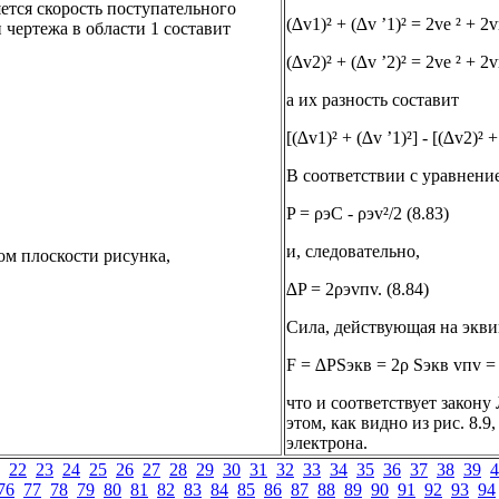
ется скорость поступательного
(∆v1)² + (∆v ’1)² = 2vе ² + 2v
 чертежа в области 1 составит
(∆v2)² + (∆v ’2)² = 2vе ² + 2v
а их разность составит
[(∆v1)² + (∆v ’1)²] - [(∆v2)² +
В соответствии с уравнени
P = ρэС - ρэv²/2 (8.83)
и, следовательно,
ом плоскости рисунка,
∆P = 2ρэvпv. (8.84)
Сила, действующая на экви
F = ∆PSэкв = 2ρ Sэкв vпv = 
что и соответствует закон
этом, как видно из рис. 8
электрона.
22
23
24
25
26
27
28
29
30
31
32
33
34
35
36
37
38
39
4
76
77
78
79
80
81
82
83
84
85
86
87
88
89
90
91
92
93
94