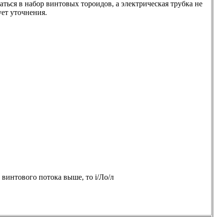
ться в набор винтовых тороидов, а электрическая трубка не
ует уточнения.
ь винтового потока выше, то i/Лo/л