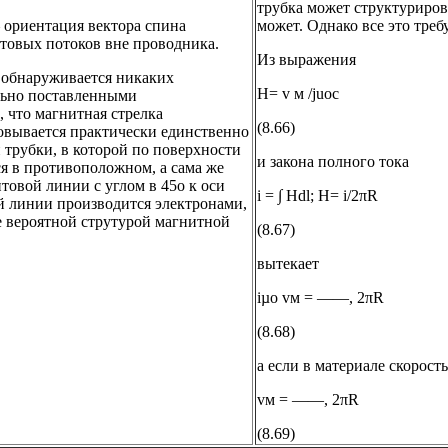
трубка может структурирова
– ориентация вектора спина
может. Однако все это треб
нтовых потоков вне проводника.
Из выражения
е обнаруживается никаких
H= v м /juоc
льно поставленными
, что магнитная стрелка
(8.66)
овывается практически единственно
 трубки, в которой по поверхности
и закона полного тока
ся в противоположном, а сама же
нтовой линии с углом в 45о к оси
i = ∫ Hdl; H= i/2πR
й линии производится электронами,
е вероятной струтурой магнитной
(8.67)
вытекает
iµо vм = ——, 2πR
(8.68)
а если в материале скорост
vм = ——, 2πR
(8.69)