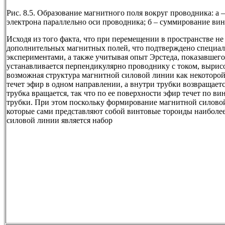
Рис. 8.5. Образование магнитного поля вокруг проводника: а 
электрона параллельно оси проводника; б – суммирование ви
Исходя из того факта, что при перемещении в пространстве н
дополнительных магнитных полей, что подтверждено специа
экспериментами, а также учитывая опыт Эрстеда, показавшего
устанавливается перпендикулярно проводнику с током, вырис
возможная структура магнитной силовой линии как некоторой
течет эфир в одном направлении, а внутри трубки возвращает
трубка вращается, так что по ее поверхности эфир течет по ви
трубки. При этом поскольку формирование магнитной силово
которые сами представляют собой винтовые тороиды наиболе
силовой линии является набор