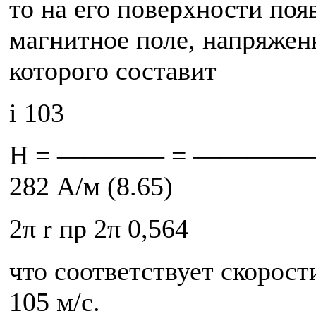
то на его поверхности поя
магнитное поле, напряжен
которого составит
i 103
Н = ———— = ————
282 А/м (8.65)
2π r пр 2π 0,564
что соответствует скорост
105 м/с.