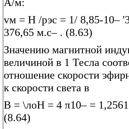
А/м:
vм = Н /рэc = 1/ 8,85-10– '
376,65 м.с– . (8.63)
Значению магнитной инду
величиной в 1 Тесла соотв
отношение скорости эфирн
к скорости света в
В = \лоН = 4 π10– = 1,256
(8.64)