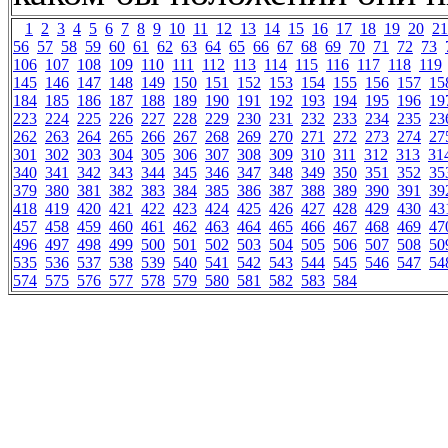
1
2
3
4
5
6
7
8
9
10
11
12
13
14
15
16
17
18
19
20
21
56
57
58
59
60
61
62
63
64
65
66
67
68
69
70
71
72
73
106
107
108
109
110
111
112
113
114
115
116
117
118
119
145
146
147
148
149
150
151
152
153
154
155
156
157
15
184
185
186
187
188
189
190
191
192
193
194
195
196
19
223
224
225
226
227
228
229
230
231
232
233
234
235
23
262
263
264
265
266
267
268
269
270
271
272
273
274
27
301
302
303
304
305
306
307
308
309
310
311
312
313
31
340
341
342
343
344
345
346
347
348
349
350
351
352
35
379
380
381
382
383
384
385
386
387
388
389
390
391
39
418
419
420
421
422
423
424
425
426
427
428
429
430
43
457
458
459
460
461
462
463
464
465
466
467
468
469
47
496
497
498
499
500
501
502
503
504
505
506
507
508
50
535
536
537
538
539
540
541
542
543
544
545
546
547
54
574
575
576
577
578
579
580
581
582
583
584