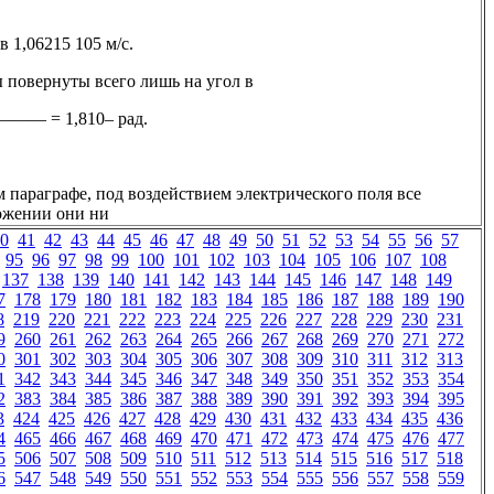
в 1,06215 105 м/с.
ы повернуты всего лишь на угол в
—— = 1,810– рад.
 параграфе, под воздействием электрического поля все
ожении они ни
0
41
42
43
44
45
46
47
48
49
50
51
52
53
54
55
56
57
95
96
97
98
99
100
101
102
103
104
105
106
107
108
137
138
139
140
141
142
143
144
145
146
147
148
149
7
178
179
180
181
182
183
184
185
186
187
188
189
190
8
219
220
221
222
223
224
225
226
227
228
229
230
231
9
260
261
262
263
264
265
266
267
268
269
270
271
272
0
301
302
303
304
305
306
307
308
309
310
311
312
313
1
342
343
344
345
346
347
348
349
350
351
352
353
354
2
383
384
385
386
387
388
389
390
391
392
393
394
395
3
424
425
426
427
428
429
430
431
432
433
434
435
436
4
465
466
467
468
469
470
471
472
473
474
475
476
477
5
506
507
508
509
510
511
512
513
514
515
516
517
518
6
547
548
549
550
551
552
553
554
555
556
557
558
559