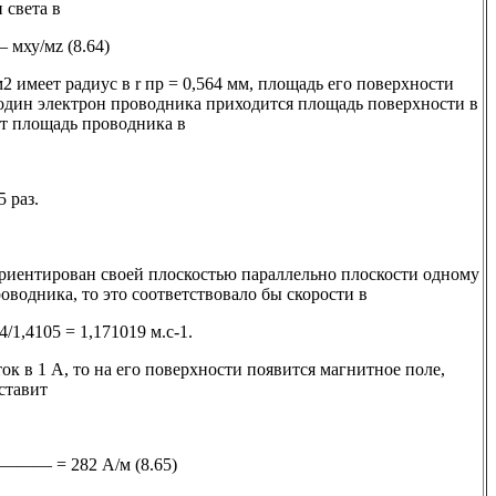
 света в
– мху/мz (8.64)
 имеет радиус в r пр = 0,564 мм, площадь его поверхности
а один электрон проводника приходится площадь поверхности в
ет площадь проводника в
раз.
риентирован своей плоскостью параллельно плоскости одному
оводника, то это соответствовало бы скорости в
4/1,4105 = 1,171019 м.с-1.
ок в 1 А, то на его поверхности появится магнитное поле,
ставит
 = 282 А/м (8.65)