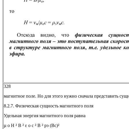
328
магнитное поле. Но для этого нужно сначала представить сущ
8.2.7. Физическая сущность магнитного поля
Удельная энергия магнитного поля равна
µ o H ² B ² ε o c ² B ² рэ (Bc)²