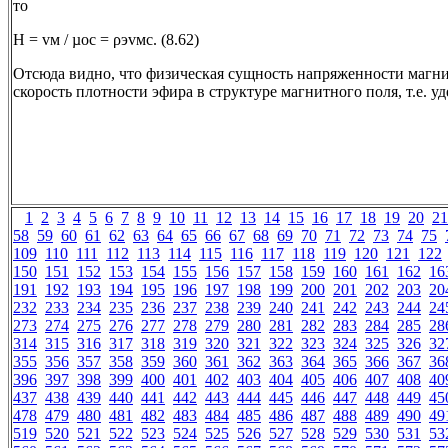
то
Н = vм / µос = ρэvмc. (8.62)
Отсюда видно, что физическая сущность напряженности магнит
скорость плотности эфира в структуре магнитного поля, т.е. у
1
2
3
4
5
6
7
8
9
10
11
12
13
14
15
16
17
18
19
20
21
58
59
60
61
62
63
64
65
66
67
68
69
70
71
72
73
74
75
109
110
111
112
113
114
115
116
117
118
119
120
121
122
150
151
152
153
154
155
156
157
158
159
160
161
162
16
191
192
193
194
195
196
197
198
199
200
201
202
203
20
232
233
234
235
236
237
238
239
240
241
242
243
244
24
273
274
275
276
277
278
279
280
281
282
283
284
285
28
314
315
316
317
318
319
320
321
322
323
324
325
326
32
355
356
357
358
359
360
361
362
363
364
365
366
367
36
396
397
398
399
400
401
402
403
404
405
406
407
408
40
437
438
439
440
441
442
443
444
445
446
447
448
449
45
478
479
480
481
482
483
484
485
486
487
488
489
490
49
519
520
521
522
523
524
525
526
527
528
529
530
531
53