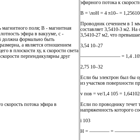
эфирного потока к скорости
В = \лоН = 4 π10– = 1,25610
Проводник сечением в 1 мм2
ь магнитного поля; B - магнитная
составляет 3,5410-3 м2. Н
лотность эфира в вакууме, c -
3,5410-27 м2, что превыша
 В должна формально быть
размерна, а является отношением
3,54 10–27
его в плоскости ху, к скорости света
ве скорости перпендикулярны друг
———————— = 1,4 .105 
2,75 10–32
Если бы электрон был бы о
из участков поверхности пр
v пов = ve/1,4 105 = 1,64102
о скорость потока эфира в
Если по проводнику течет т
.
напряженность которого со
i 103
Н = ———— = ————————