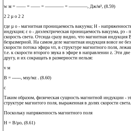
w м = —— = —— = ———— = ————, Дж/м³, (8.59)
2 2 µ o 2 2
где µ o - магнитная проницаемость вакуума; H - напряженност
индукция; ε o - диэлектрическая проницаемость вакуума, рэ - п
скорость света. Отсюда сразу видно, что магнитная индукция
безразмерной. На самом деле магнитная индукция вовсе не без
скорости потока эфира vп, в структуре магнитного поля, лежащ
т.е. к скорости второго звука в эфире в направлении z. Эти д
другу, и их сокращать в размерности нельзя:
v м
В = ------, мху/мz . (8.60)
с
Таким образом, физическая сущность магнитной индукции - эт
структуре магнитого поля, выраженная в долях скорости света
Поскольку напряженность магнитного поля
Н = В/µо, (8.61)