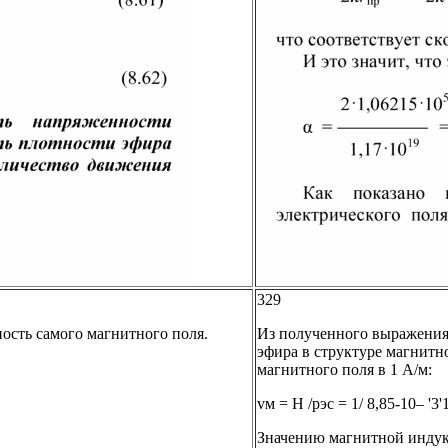
329
ность самого магнитного поля.
Из полученного выражения 
эфира в структуре магнитн
магнитного поля в 1 А/м:
vм = Н /рэc = 1/ 8,85-10– '3'
Значению магнитной индукц