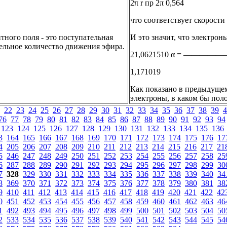
2π r пр 2π 0,564
что соответствует скорости 
ного поля - это поступательная
И это значит, что электрон
дельное количество движения эфира.
21,0621510 α = ——————
1,171019
Как показано в предыдущем
электроны, в каком бы пол
22
23
24
25
26
27
28
29
30
31
32
33
34
35
36
37
38
39
4
76
77
78
79
80
81
82
83
84
85
86
87
88
89
90
91
92
93
94
123
124
125
126
127
128
129
130
131
132
133
134
135
136
3
164
165
166
167
168
169
170
171
172
173
174
175
176
17
4
205
206
207
208
209
210
211
212
213
214
215
216
217
21
5
246
247
248
249
250
251
252
253
254
255
256
257
258
25
6
287
288
289
290
291
292
293
294
295
296
297
298
299
30
7
328
329
330
331
332
333
334
335
336
337
338
339
340
34
8
369
370
371
372
373
374
375
376
377
378
379
380
381
38
9
410
411
412
413
414
415
416
417
418
419
420
421
422
42
0
451
452
453
454
455
456
457
458
459
460
461
462
463
46
1
492
493
494
495
496
497
498
499
500
501
502
503
504
50
2
533
534
535
536
537
538
539
540
541
542
543
544
545
54