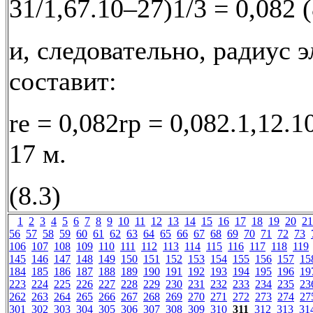
31/1,67.10–27)1/3 = 0,082 (
и, следовательно, радиус 
составит:
re = 0,082rp = 0,082.1,12.1
17 м.
(8.3)
1
2
3
4
5
6
7
8
9
10
11
12
13
14
15
16
17
18
19
20
21
56
57
58
59
60
61
62
63
64
65
66
67
68
69
70
71
72
73
106
107
108
109
110
111
112
113
114
115
116
117
118
119
145
146
147
148
149
150
151
152
153
154
155
156
157
15
184
185
186
187
188
189
190
191
192
193
194
195
196
19
223
224
225
226
227
228
229
230
231
232
233
234
235
23
262
263
264
265
266
267
268
269
270
271
272
273
274
27
301
302
303
304
305
306
307
308
309
310
311
312
313
31