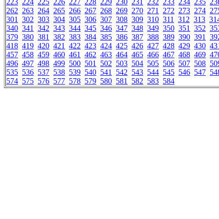
223
224
225
226
227
228
229
230
231
232
233
234
235
23
262
263
264
265
266
267
268
269
270
271
272
273
274
27
301
302
303
304
305
306
307
308
309
310
311
312
313
31
340
341
342
343
344
345
346
347
348
349
350
351
352
35
379
380
381
382
383
384
385
386
387
388
389
390
391
39
418
419
420
421
422
423
424
425
426
427
428
429
430
43
457
458
459
460
461
462
463
464
465
466
467
468
469
47
496
497
498
499
500
501
502
503
504
505
506
507
508
50
535
536
537
538
539
540
541
542
543
544
545
546
547
54
574
575
576
577
578
579
580
581
582
583
584