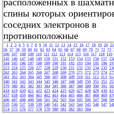
расположенных в шахматн
спины которых ориентиро
соседних электронов в
противоположные
1
2
3
4
5
6
7
8
9
10
11
12
13
14
15
16
17
18
19
20
21
56
57
58
59
60
61
62
63
64
65
66
67
68
69
70
71
72
73
106
107
108
109
110
111
112
113
114
115
116
117
118
119
145
146
147
148
149
150
151
152
153
154
155
156
157
15
184
185
186
187
188
189
190
191
192
193
194
195
196
19
223
224
225
226
227
228
229
230
231
232
233
234
235
23
262
263
264
265
266
267
268
269
270
271
272
273
274
27
301
302
303
304
305
306
307
308
309
310
311
312
313
31
340
341
342
343
344
345
346
347
348
349
350
351
352
35
379
380
381
382
383
384
385
386
387
388
389
390
391
39
418
419
420
421
422
423
424
425
426
427
428
429
430
43
457
458
459
460
461
462
463
464
465
466
467
468
469
47
496
497
498
499
500
501
502
503
504
505
506
507
508
50
535
536
537
538
539
540
541
542
543
544
545
546
547
54
574
575
576
577
578
579
580
581
582
583
584