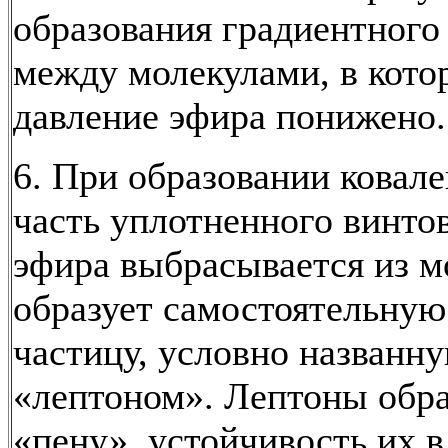
образования градиентного
между молекулами, в кото
давление эфира понижено.
6. При образовании ковале
часть уплотненного винто
эфира выбрасывается из м
образует самостоятельную
частицу, условно названн
«лептоном». Лептоны обр
«пену», устойчивость их в