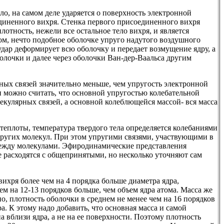
ело, на самом деле ударяется о поверхность электронной
единенного вихря. Стенка первого присоединенного вихря
отность, нежели все остальное тело вихря, и является
м, нечто подобное оболочке упруго надутого воздушного
дар деформирует всю оболочку и передает возмущение ядру, а
лочки и далее через оболочки Ван-дер-Ваальса другим
ых связей значительно меньше, чем упругость электронной
 можно считать, что основной упругостью колебательной
екулярных связей, а основной колеблющейся массой- вся масса
теплоты, температура твердого тела определяется колебаниями
других молекул. При этом упругими связями, участвующими в
 между молекулами. Эфиродинамические представления
е расходятся с общепринятыми, но несколько уточняют сам
ихря более чем на 4 порядка больше диаметра ядра,
чем на 12-13 порядков больше, чем объем ядра атома. Масса же
но, плотность оболочки в среднем не менее чем на 16 порядков
а. К этому надо добавить, что основная масса и самой
 вблизи ядра, а не на ее поверхности. Поэтому плотность