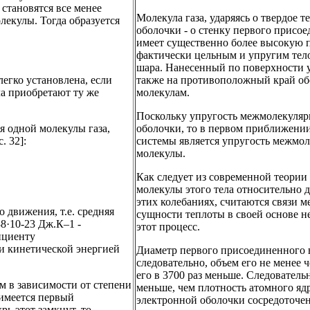
становятся все менее
Молекула газа, ударяясь о твердое т
лекулы. Тогда образуется
оболочки - о стенку первого присо
имеет существенно более высокую пл
фактически цельным и упругим тело
шара. Нанесенный по поверхности у
легко установлена, если
также на противоположный край обо
ла приобретают ту же
молекулам.
Поскольку упругость межмолекулярн
я одной молекулы газа,
оболочки, то в первом приближении
. 32]:
системы является упругость межмол
молекулы.
Как следует из современной теории 
молекулы этого тела относительно 
этих колебаниях, считаются связи
о движения, т.е. средняя
сущности теплоты в своей основе н
38·10-23 Дж.К–1 -
этот процесс.
ициенту
и кинетической энергией
Диаметр первого присоединенного в
следовательно, объем его не менее 
его в 3700 раз меньше. Следователь
м в зависимости от степени
меньше, чем плотность атомного ядр
 имеется первый
электронной оболочки сосредоточена
ь этот замкнут, то