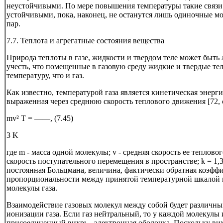
неустойчивыми. По мере повышения температуры такие связи 
устойчивыми, пока, наконец, не останутся лишь одиночные мо
пар.
7.7. Теплота и агрегатные состояния вещества
Природа теплоты в газе, жидкости и твердом теле может быть 
учесть, что помещенные в газовую среду жидкие и твердые те
температуру, что и газ.
Как известно, температурой газа является кинетическая энерги
выраженная через среднюю скорость теплового движения [72, с
mv² Т = ——, (7.45)
3 K
где m - масса одной молекулы; v - средняя скорость ее тепловог
скорость поступательного перемещения в пространстве; k = 1,
постоянная Больцмана, величина, фактически обратная коэфф
пропорциональности между принятой температурной шкалой 
молекулы газа.
Взаимодействие газовых молекул между собой будет различны
ионизации газа. Если газ нейтральный, то у каждой молекулы
присоединенный вихрь - электронная оболочка. Поскольку вихр