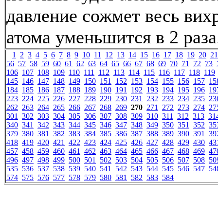
давление сожмет весь вихр
атома уменьшится в 2 раза
1
2
3
4
5
6
7
8
9
10
11
12
13
14
15
16
17
18
19
20
21
56
57
58
59
60
61
62
63
64
65
66
67
68
69
70
71
72
73
106
107
108
109
110
111
112
113
114
115
116
117
118
119
145
146
147
148
149
150
151
152
153
154
155
156
157
15
184
185
186
187
188
189
190
191
192
193
194
195
196
19
223
224
225
226
227
228
229
230
231
232
233
234
235
23
262
263
264
265
266
267
268
269
270
271
272
273
274
27
301
302
303
304
305
306
307
308
309
310
311
312
313
31
340
341
342
343
344
345
346
347
348
349
350
351
352
35
379
380
381
382
383
384
385
386
387
388
389
390
391
39
418
419
420
421
422
423
424
425
426
427
428
429
430
43
457
458
459
460
461
462
463
464
465
466
467
468
469
47
496
497
498
499
500
501
502
503
504
505
506
507
508
50
535
536
537
538
539
540
541
542
543
544
545
546
547
54
574
575
576
577
578
579
580
581
582
583
584