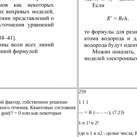
259
ой фактор, собственное решение
1 1 1
ного течения. Квантовые состояния
— = R (— - —), (7.23)
grad/? = 0 или как некоторые
λ n 1² n 2²
где n 1 и n2 - целые числа;