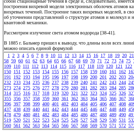
собой стационарные течения в среде и, следовательно, имеет
построения вихревой модели электронных оболочек атомов к
вихревых течений. Построение таких вихревых моделей, в сво
об уточнении представлений о структуре атомов и молекул и
квантовой механики.
Рассмотрим излучение света атомом водорода [38-41].
В 1885 г. Бальмер пришел к выводу, что длины волн всех лин
можно описать единой формулой
1
2
3
4
5
6
7
8
9
10
11
12
13
14
15
16
17
18
19
20
21
58
59
60
61
62
63
64
65
66
67
68
69
70
71
72
73
74
75
109
110
111
112
113
114
115
116
117
118
119
120
121
122
150
151
152
153
154
155
156
157
158
159
160
161
162
16
191
192
193
194
195
196
197
198
199
200
201
202
203
20
232
233
234
235
236
237
238
239
240
241
242
243
244
24
273
274
275
276
277
278
279
280
281
282
283
284
285
28
314
315
316
317
318
319
320
321
322
323
324
325
326
32
355
356
357
358
359
360
361
362
363
364
365
366
367
36
396
397
398
399
400
401
402
403
404
405
406
407
408
40
437
438
439
440
441
442
443
444
445
446
447
448
449
45
478
479
480
481
482
483
484
485
486
487
488
489
490
49
519
520
521
522
523
524
525
526
527
528
529
530
531
53
560
561
562
563
564
565
566
567
568
569
570
571
572
57