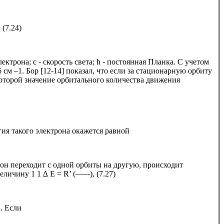
 (7.24)
электрона; с - скорость света; h - постоянная Планка. С учетом
 см –1. Бор [12-14] показал, что если за стационарную орбиту
 которой значение орбитального количества движения
ргия такого электрона окажется равной
рон переходит с одной орбиты на другую, происходит
личину 1 1 ∆ E = R’ (—–-), (7.27)
а. Если