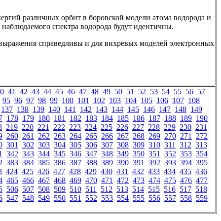
нергий различных орбит в боровской модели атома водорода и
 наблюдаемого спектра водорода будут идентичны.
 выражения справедливы и для вихревых моделей электронных
0
41
42
43
44
45
46
47
48
49
50
51
52
53
54
55
56
57
95
96
97
98
99
100
101
102
103
104
105
106
107
108
137
138
139
140
141
142
143
144
145
146
147
148
149
7
178
179
180
181
182
183
184
185
186
187
188
189
190
8
219
220
221
222
223
224
225
226
227
228
229
230
231
9
260
261
262
263
264
265
266
267
268
269
270
271
272
0
301
302
303
304
305
306
307
308
309
310
311
312
313
1
342
343
344
345
346
347
348
349
350
351
352
353
354
2
383
384
385
386
387
388
389
390
391
392
393
394
395
3
424
425
426
427
428
429
430
431
432
433
434
435
436
4
465
466
467
468
469
470
471
472
473
474
475
476
477
5
506
507
508
509
510
511
512
513
514
515
516
517
518
6
547
548
549
550
551
552
553
554
555
556
557
558
559