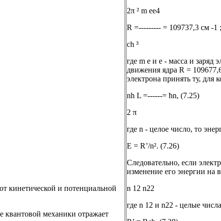
2π ² m eе4
R =--------- = 109737,3 см -1 ;
ch ³
где m e и е - масса и заряд 
движения ядра R = 109677,6
электрона принять ту, для
nh L =------= ћn, (7.25)
2 π
где n - целое число, то эне
Е = R’/n². (7.26)
Следовательно, если элект
изменение его энергии на ве
 от кинетической и потенциальной
n 12 n22
где n 12 и n22 - целые числ
ие квантовой механики отражает