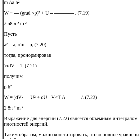
m ∆а h²
W = — (grad <р)² + U – ———— . (7.19)
2 а8 π ² m ²
Пусть
а² = a; σm = p, (7.20)
тогда, пронормировав
)σdV = 1, (7.21)
получим
р h²
W = )dV\ — U² + oU - V<T ∆ ———/. (7.22)
2 8π ² m ²
Выражение для энергии (7.22) является объемным интегралом
плотностей энергий.
Таким образом, можно констатировать, что основное уравнен