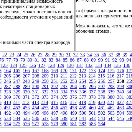
R’ = Rch, (7.28)
ся принципиальная возможность
ак некоторых стационарных
то формулы для разности э
ю очередь, может поставить вопрос
для волн экспериментально
 необходимости уточнения уравнений
Можно показать, что те же
оболочек атомов.
ий видимой части спектра водорода
22
23
24
25
26
27
28
29
30
31
32
33
34
35
36
37
38
39
4
76
77
78
79
80
81
82
83
84
85
86
87
88
89
90
91
92
93
94
123
124
125
126
127
128
129
130
131
132
133
134
135
136
3
164
165
166
167
168
169
170
171
172
173
174
175
176
17
4
205
206
207
208
209
210
211
212
213
214
215
216
217
21
5
246
247
248
249
250
251
252
253
254
255
256
257
258
25
6
287
288
289
290
291
292
293
294
295
296
297
298
299
30
7
328
329
330
331
332
333
334
335
336
337
338
339
340
34
8
369
370
371
372
373
374
375
376
377
378
379
380
381
38
9
410
411
412
413
414
415
416
417
418
419
420
421
422
42
0
451
452
453
454
455
456
457
458
459
460
461
462
463
46
1
492
493
494
495
496
497
498
499
500
501
502
503
504
50
2
533
534
535
536
537
538
539
540
541
542
543
544
545
54
3
574
575
576
577
578
579
580
581
582
583
584