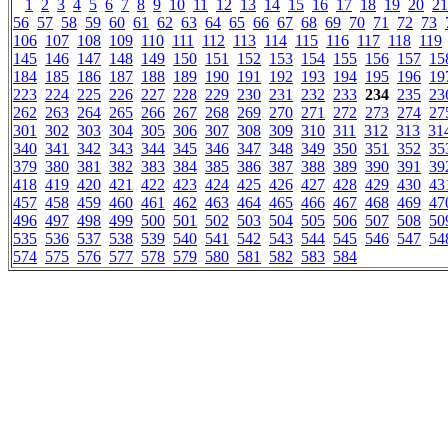
1
2
3
4
5
6
7
8
9
10
11
12
13
14
15
16
17
18
19
20
21
56
57
58
59
60
61
62
63
64
65
66
67
68
69
70
71
72
73
106
107
108
109
110
111
112
113
114
115
116
117
118
119
145
146
147
148
149
150
151
152
153
154
155
156
157
15
184
185
186
187
188
189
190
191
192
193
194
195
196
19
223
224
225
226
227
228
229
230
231
232
233
234
235
23
262
263
264
265
266
267
268
269
270
271
272
273
274
27
301
302
303
304
305
306
307
308
309
310
311
312
313
31
340
341
342
343
344
345
346
347
348
349
350
351
352
35
379
380
381
382
383
384
385
386
387
388
389
390
391
39
418
419
420
421
422
423
424
425
426
427
428
429
430
43
457
458
459
460
461
462
463
464
465
466
467
468
469
47
496
497
498
499
500
501
502
503
504
505
506
507
508
50
535
536
537
538
539
540
541
542
543
544
545
546
547
54
574
575
576
577
578
579
580
581
582
583
584