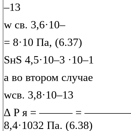
–13
w св. 3,6·10–
= 8·10 Па, (6.37)
SнS 4,5·10–3 ·10–1
а во втором случае
wсв. 3,8·10–13
∆ P я = ——— = ———
8,4·1032 Па. (6.38)