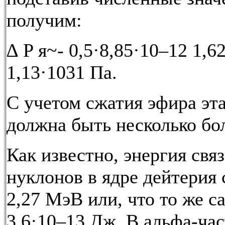
получим:
∆ P я~- 0,5·8,85·10–12 1,6
1,13·1031 Па.
С учетом сжатия эфира эт
должна быть несколько бо
Как известно, энергия свя
нуклонов в ядре дейтерия 
2,27 МэВ или, что то же с
3,6·10–13 Дж. В альфа-ча