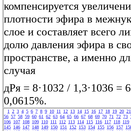
компенсируется увеличен
плотности эфира в межну
слое и составляет всего 
долю давления эфира в св
пространстве, а именно дл
случая
дPя = 8·1032 / 1,3·1036 = 6
0,0615%.
1
2
3
4
5
6
7
8
9
10
11
12
13
14
15
16
17
18
19
20
21
56
57
58
59
60
61
62
63
64
65
66
67
68
69
70
71
72
73
106
107
108
109
110
111
112
113
114
115
116
117
118
119
145
146
147
148
149
150
151
152
153
154
155
156
157
15