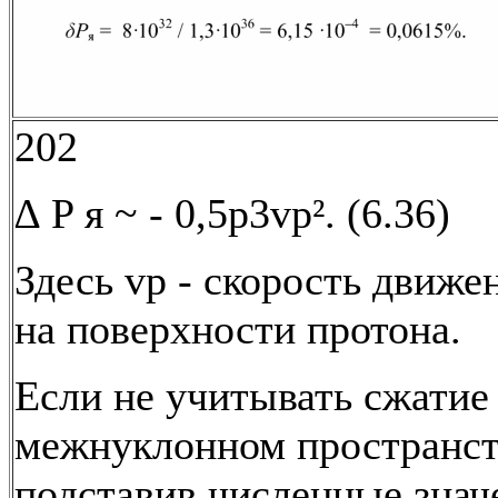
202
∆ P я ~ - 0,5p3vp². (6.36)
Здесь vp - скорость движе
на поверхности протона.
Если не учитывать сжатие
межнуклонном пространств
подставив численные знач