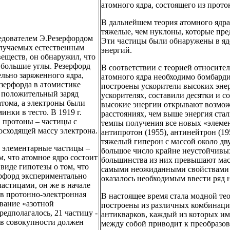
атомного ядра, состоящего из прото
В дальнейшем теория атомного ядра
тяжелые, чем нуклоны, которые пре
едователем Э.Резерфордом
Эти частицы были обнаружены в яд
излучаемых естественным
энергий.
еществ, он обнаружил, что
 большие углы. Резерфорд
В соответствии с теорией относите
ельно заряженного ядра,
атомного ядра необходимо бомбарди
зерфорда в атомистике
построены ускорители высоких энер
м положительный заряд
ускорителях, составили десятки и с
атома, а электроны были
высокие энергии открывают возмож
нки в тесто. В 1919 г.
расстояниях, чем выше энергия ста
 протоны – частицы с
темпы получения все новых «элеме
осходящей массу электрона.
антипротон (1955), антинейтрон (19
тяжелый гиперон с массой около дву
е элементарные частицы –
большое число крайне неустойчивых
м, что атомное ядро состоит
большинства из них превышают масс
виде гипотезы о том, что
самыми неожиданными свойствами р
зерфорд экспериментально
оказалось необходимым ввести ряд н
астицами, он же в начале
дов протонно-электронная
В настоящее время стала модной тео
звание «азотной
построены из различных комбинаций
редполагалось, 21 частицу -
антикварков, каждый из которых им
, в совокупности должен
между собой приводит к преобразова