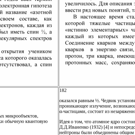
182
оказался равным ½. Чедвик установ
проникающее излучение, возникающ
α-частицами, состоит из незаряженн
ых микрообъектов,
ики обычную квантовую
Идея о том, что атомное ядро состо
Д.Д.Иваненко (1932) [4] и непосред
нейтроны были объединены общим н