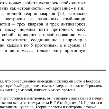
ил, что обнаруженное немецкими физиками Боте и Бекером
ее при бомбардировке атомных ядер, в частности бериллия,
ых частиц с массой, близкой к массе протона.
ит из протонов и нейтронов, была впервые высказана в печати
ственно вслед за этим развита В.Гейзенбергом [5]. Протоны и
азванием нуклоны. Теории протона и нейтрона, а также