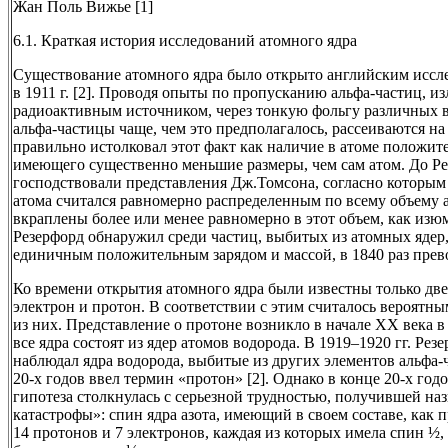
Жан Поль Вижье [1]
6.1. Краткая история исследований атомного ядра
Существование атомного ядра было открыто английским иссл
в 1911 г. [2]. Проводя опыты по пропусканию альфа-частиц, 
радиоактивным источником, через тонкую фольгу различных в
альфа-частицы чаще, чем это предполагалось, рассеиваются на
правильно истолковал этот факт как наличие в атоме положит
имеющего существенно меньшие размеры, чем сам атом. До Ре
господствовали представления Дж.Томсона, согласно которы
атома считался равномерно распределенным по всему объему 
вкраплены более или менее равномерно в этот объем, как изюми
Резерфорд обнаружил среди частиц, выбитых из атомных ядер,
единичным положительным зарядом и массой, в 1840 раз прев
Ко времени открытия атомного ядра были известны только дв
электрон и протон. В соответствии с этим считалось вероятны
из них. Представление о протоне возникло в начале ХХ века в 
все ядра состоят из ядер атомов водорода. В 1919–1920 гг. Ре
наблюдал ядра водорода, выбитые из других элементов альфа-ч
20-х годов ввел термин «протон» [2]. Однако в конце 20-х го
гипотеза столкнулась с серьезной трудностью, получившей на
катастрофы»: спин ядра азота, имеющий в своем составе, как п
14 протонов и 7 электронов, каждая из которых имела спин ½