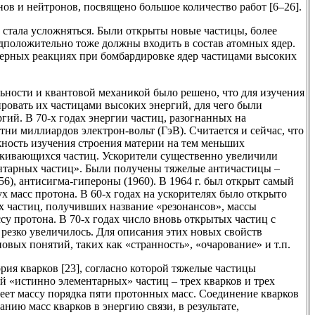
нов и нейтронов, посвящено большое количество работ [6–26].
 стала усложняться. Были открыты новые частицы, более
дположительно тоже должны входить в состав атомных ядер.
ерных реакциях при бомбардировке ядер частицами высоких
льности и квантовой механикой было решено, что для изучения
ровать их частицами высоких энергий, для чего были
гий. В 70-х годах энергии частиц, разогнанных на
отни миллиардов электрон-вольт (ГэВ). Считается и сейчас, что
ность изучения строения материи на тем меньших
лкивающихся частиц. Ускорители существенно увеличили
нтарных частиц». Были получены тяжелые античастицы –
56), антисигма-гипероны (1960). В 1964 г. был открыт самый
х масс протона. В 60-х годах на ускорителях было открыто
 частиц, получивших название «резонансов», массы
у протона. В 70-х годах число вновь открытых частиц с
езко увеличилось. Для описания этих новых свойств
овых понятий, таких как «странность», «очарование» и т.п.
рия кварков [23], согласно которой тяжелые частицы
 «истинно элементарных» частиц – трех кварков и трех
еет массу порядка пяти протонных масс. Соединение кварков
нию масс кварков в энергию связи, в результате,