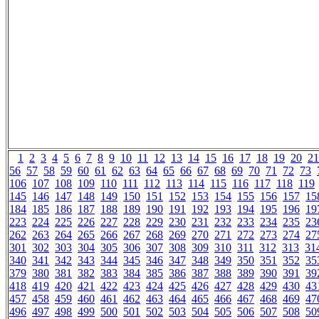
1
2
3
4
5
6
7
8
9
10
11
12
13
14
15
16
17
18
19
20
21
56
57
58
59
60
61
62
63
64
65
66
67
68
69
70
71
72
73
106
107
108
109
110
111
112
113
114
115
116
117
118
119
145
146
147
148
149
150
151
152
153
154
155
156
157
15
184
185
186
187
188
189
190
191
192
193
194
195
196
19
223
224
225
226
227
228
229
230
231
232
233
234
235
23
262
263
264
265
266
267
268
269
270
271
272
273
274
27
301
302
303
304
305
306
307
308
309
310
311
312
313
31
340
341
342
343
344
345
346
347
348
349
350
351
352
35
379
380
381
382
383
384
385
386
387
388
389
390
391
39
418
419
420
421
422
423
424
425
426
427
428
429
430
43
457
458
459
460
461
462
463
464
465
466
467
468
469
47
496
497
498
499
500
501
502
503
504
505
506
507
508
50