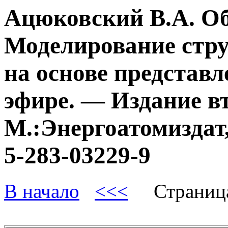
Ацюковский В.А. О
Моделирование стру
на основе представл
эфире. — Издание в
М.:Энергоатомиздат,
5-283-03229-9
В начало
<<<
Страниц