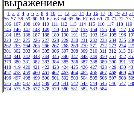
выражением
1
2
3
4
5
6
7
8
9
10
11
12
13
14
15
16
17
18
19
20
21
56
57
58
59
60
61
62
63
64
65
66
67
68
69
70
71
72
73
106
107
108
109
110
111
112
113
114
115
116
117
118
119
145
146
147
148
149
150
151
152
153
154
155
156
157
15
184
185
186
187
188
189
190
191
192
193
194
195
196
19
223
224
225
226
227
228
229
230
231
232
233
234
235
23
262
263
264
265
266
267
268
269
270
271
272
273
274
27
301
302
303
304
305
306
307
308
309
310
311
312
313
31
340
341
342
343
344
345
346
347
348
349
350
351
352
35
379
380
381
382
383
384
385
386
387
388
389
390
391
39
418
419
420
421
422
423
424
425
426
427
428
429
430
43
457
458
459
460
461
462
463
464
465
466
467
468
469
47
496
497
498
499
500
501
502
503
504
505
506
507
508
50
535
536
537
538
539
540
541
542
543
544
545
546
547
54
574
575
576
577
578
579
580
581
582
583
584