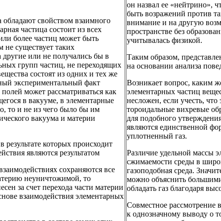
он назвал ее «нейтрино», 
быть возражений против та
а обладают свойством взаимного
внимание и на другую воз
рная частица состоит из всех
пространстве без образова
 или более частиц может быть
учитывалась физикой.
м не существует таких
 другие или не получались бы в
Таким образом, представле
льных групп частиц, не переходящих
на основании анализа пове
вещества состоят из одних и тех же
стный экспериментальный факт
Возникает вопрос, каким ж
полей может рассматриваться как
элементарных частиц вещест
щегося в вакууме, в элементарные
несложен, если учесть, чт
, то и не из чего было бы им
тороидальные вихревые об
ического вакуума и материи
для подобного утверждения
являются единственной фо
уплотненный газ.
в результате которых происходит
ействия являются результатом
Различие удельной массы э
сжимаемости среды в широк
 взаимодействиях сохраняются все
газоподобная среда. Значи
материю неуничтожимой, то
можно объяснить большими
сен за счет перехода части материи
обладать газ благодаря выс
основе взаимодействия элементарных
Совместное рассмотрение в
к однозначному выводу о т