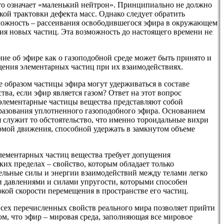
что означает «маленький нейтрон». Принципиально не должно
кой трактовки дефекта масс. Однако следует обратить
можность – рассеивания освободившегося эфира в окружающем
ния новых частиц. Эта возможность до настоящего времени не
ние об эфире как о газоподобной среде может быть принято и
дения элементарных частиц при их взаимодействиях.
е образом частицы эфира могут удерживаться в составе
ва, если эфир является газом? Ответ на этот вопрос
о элементарные частицы вещества представляют собой
разования уплотненного газоподобного эфира. Основанием
 служит то обстоятельство, что именно тороидальные вихри
рмой движения, способной удержать в замкнутом объеме
лементарных частиц вещества требует допущения
их пределах – свойство, которым обладает только
тельные силы и энергии взаимодействий между телами легко
 давлениями и силами упругости, которыми способен
окой скорости перемещения в пространстве его частиц.
сех перечисленных свойств реального мира позволяет прийти
ом, что эфир – мировая среда, заполняющая все мировое