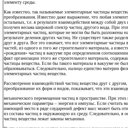
элементу среды.
Как известно, так называемые элементарные частицы веществ
преобразования. Известно даже выражение, что любая элемента
остальных, т.е. в результате взаимодействия между собой двух
получен весьма широкий спектр частиц другого вида. При это
элементарных частиц, которые не могли бы быть разложены на
результате деления других частиц. Не существует также разде
друг в друга. Все это означает, что все элементарные частицы 
частей, из одного и того же строительного материала, а изве
«рождения» частиц в вакууме при определенном соотношении 
факт организации этого же строительного материала, содержа
частицы вещества. Если бы такого материала в вакууме не было
образовываться. Следовательно, налицо единство материи физ
элементарных частиц вещества.
Рассмотрение взаимодействий частиц вещества друг с другом, 
преобразование их форм и видов, показывает, что эти взаимод
механического перемещения частиц в пространстве. При этих
механические параметры – энергия и импульс. Если считать 
имеющий место в ряде соударений дефект масс может быть отне
из состава частиц в окружающую их среду. Следовательно, в 
частиц вещества лежат законы механики.