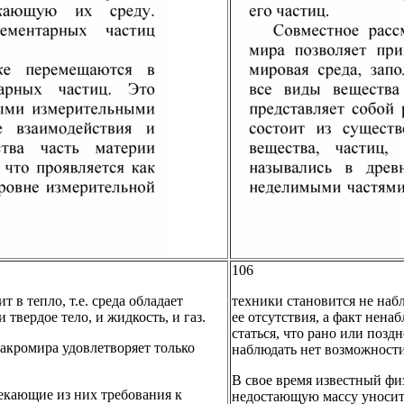
106
 в тепло, т.е. среда обладает
техники становится не наб
вердое тело, и жидкость, и газ.
ее отсутствия, а факт нен
статься, что рано или позд
акромира удовлетворяет только
наблюдать нет возможности
В свое время известный фи
екающие из них требования к
недостающую массу уносит 