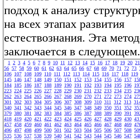
подход к анализу структу
на всех этапах развития
естествознания. Эта мето
заключается в следующем
1
2
3
4
5
6
7
8
9
10
11
12
13
14
15
16
17
18
19
20
21
56
57
58
59
60
61
62
63
64
65
66
67
68
69
70
71
72
73
106
107
108
109
110
111
112
113
114
115
116
117
118
119
145
146
147
148
149
150
151
152
153
154
155
156
157
15
184
185
186
187
188
189
190
191
192
193
194
195
196
19
223
224
225
226
227
228
229
230
231
232
233
234
235
23
262
263
264
265
266
267
268
269
270
271
272
273
274
27
301
302
303
304
305
306
307
308
309
310
311
312
313
31
340
341
342
343
344
345
346
347
348
349
350
351
352
35
379
380
381
382
383
384
385
386
387
388
389
390
391
39
418
419
420
421
422
423
424
425
426
427
428
429
430
43
457
458
459
460
461
462
463
464
465
466
467
468
469
47
496
497
498
499
500
501
502
503
504
505
506
507
508
50
535
536
537
538
539
540
541
542
543
544
545
546
547
54