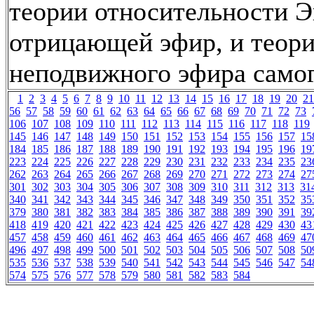
теории относительности 
отрицающей эфир, и теор
неподвижного эфира самог
1
2
3
4
5
6
7
8
9
10
11
12
13
14
15
16
17
18
19
20
21
56
57
58
59
60
61
62
63
64
65
66
67
68
69
70
71
72
73
106
107
108
109
110
111
112
113
114
115
116
117
118
119
145
146
147
148
149
150
151
152
153
154
155
156
157
15
184
185
186
187
188
189
190
191
192
193
194
195
196
19
223
224
225
226
227
228
229
230
231
232
233
234
235
23
262
263
264
265
266
267
268
269
270
271
272
273
274
27
301
302
303
304
305
306
307
308
309
310
311
312
313
31
340
341
342
343
344
345
346
347
348
349
350
351
352
35
379
380
381
382
383
384
385
386
387
388
389
390
391
39
418
419
420
421
422
423
424
425
426
427
428
429
430
43
457
458
459
460
461
462
463
464
465
466
467
468
469
47
496
497
498
499
500
501
502
503
504
505
506
507
508
50
535
536
537
538
539
540
541
542
543
544
545
546
547
54
574
575
576
577
578
579
580
581
582
583
584