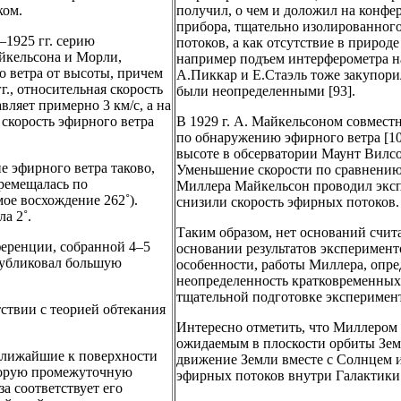
ком.
получил, о чем и доложил на конфе
прибора, тщательно изолированног
–1925 гг. серию
потоков, а как отсутствие в природ
йкельсона и Морли,
например подъем интерферометра на 
о ветра от высоты, причем
А.Пиккар и Е.Стаэль тоже закупори
г., относительная скорость
были неопределенными [93].
вляет примерно 3 км/с, а на
я скорость эфирного ветра
В 1929 г. А. Майкельсоном совмес
по обнаружению эфирного ветра [102
высоте в обсерватории Маунт Вилсо
е эфирного ветра таково,
Уменьшение скорости по сравнению 
ремещалась по
Миллера Майкельсон проводил эксп
мое восхождение 262˚).
снизили скорость эфирных потоков.
а 2˚.
Таким образом, нет оснований счит
еренции, собранной 4–5
основании результатов эксперименто
опубликовал большую
особенности, работы Миллера, опре
неопределенность кратковременных 
тщательной подготовке эксперимент
ствии с теорией обтекания
Интересно отметить, что Миллером 
ожидаемым в плоскости орбиты Земл
 ближайшие к поверхности
движение Земли вместе с Солнцем и
оторую промежуточную
эфирных потоков внутри Галактики
за соответствует его