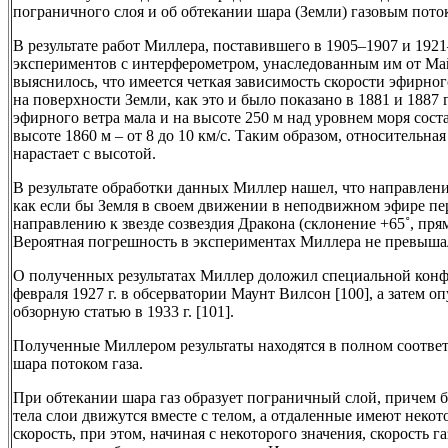
пограничного слоя и об обтекании шара (Земли) газовым пото
В результате работ Миллера, поставившего в 1905–1907 и 1921
экспериментов с интерферометром, унаследованным им от Ма
выяснилось, что имеется четкая зависимость скорости эфирног
на поверхности Земли, как это и было показано в 1881 и 1887 г
эфирного ветра мала и на высоте 250 м над уровнем моря соста
высоте 1860 м – от 8 до 10 км/с. Таким образом, относительна
нарастает с высотой.
В результате обработки данных Миллер нашел, что направлени
как если бы Земля в своем движении в неподвижном эфире пе
направлению к звезде созвездия Дракона (склонение +65˚, пря
Вероятная погрешность в экспериментах Миллера не превышал
О полученных результатах Миллер доложил специальной конф
февраля 1927 г. в обсерватории Маунт Вилсон [100], а затем 
обзорную статью в 1933 г. [101].
Полученные Миллером результаты находятся в полном соответ
шара потоком газа.
При обтекании шара газ образует пограничный слой, причем
тела слои движутся вместе с телом, а отдаленные имеют нек
скорость, при этом, начиная с некоторого значения, скорость га