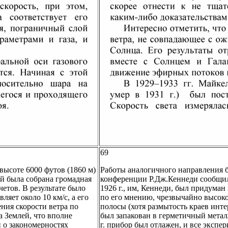
69
ысоте 6000 футов (1860 м)
Работы аналогичного направления 
й была собрана громадная
конференции Р.Дж.Кеннеди сообщил,
четов. В результате было
1926 г., им, Кеннеди, был придуман
ляет около 10 км/с, а его
по его мнению, чрезвычайно высок
ения скорости ветра по
полосы (хотя размытость краев инт
а Землей, что вполне
был запакован в герметичный метал
 о закономерностях
г. прибор был отлажен, и все эксп