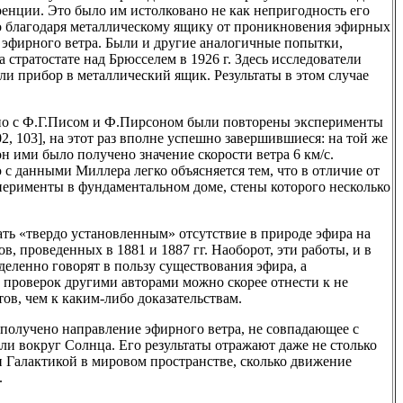
ренции. Это было им истолковано не как непригодность его
о благодаря металлическому ящику от проникновения эфирных
е эфирного ветра. Были и другие аналогичные попытки,
стратостате над Брюсселем в 1926 г. Здесь исследователи
ли прибор в металлический ящик. Результаты в этом случае
тно с Ф.Г.Писом и Ф.Пирсоном были повторены эксперименты
, 103], на этот раз вполне успешно завершившиеся: на той же
н ими было получено значение скорости ветра 6 км/с.
с данными Миллера легко объясняется тем, что в отличие от
ерименты в фундаментальном доме, стены которого несколько
ать «твердо установленным» отсутствие в природе эфира на
в, проведенных в 1881 и 1887 гг. Наоборот, эти работы, и в
деленно говорят в пользу существования эфира, а
проверок другими авторами можно скорее отнести к не
ов, чем к каким-либо доказательствам.
получено направление эфирного ветра, не совпадающее с
и вокруг Солнца. Его результаты отражают даже не столько
 Галактикой в мировом пространстве, сколько движение
.