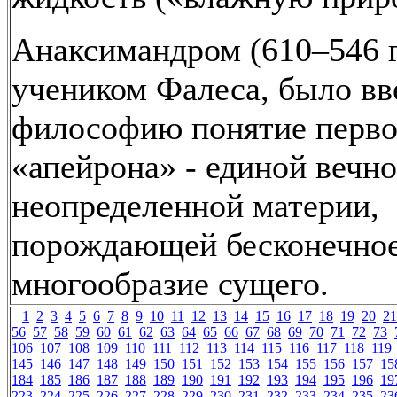
Анаксимандром (610–546 гг.
учеником Фалеса, было вв
философию понятие перво
«апейрона» - единой вечн
неопределенной материи,
порождающей бесконечно
многообразие сущего.
1
2
3
4
5
6
7
8
9
10
11
12
13
14
15
16
17
18
19
20
21
56
57
58
59
60
61
62
63
64
65
66
67
68
69
70
71
72
73
106
107
108
109
110
111
112
113
114
115
116
117
118
119
145
146
147
148
149
150
151
152
153
154
155
156
157
15
184
185
186
187
188
189
190
191
192
193
194
195
196
19
223
224
225
226
227
228
229
230
231
232
233
234
235
23