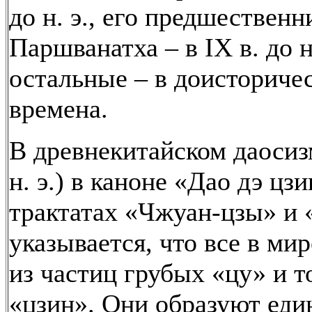
до н. э., его предшественн
Паршванатха – в IX в. до н.
остальные – в доисториче
времена.
В древнекитайском даосизм
н. э.) в каноне «Дао дэ цзи
трактатах «Чжуан-цзы» и 
указывается, что все в ми
из частиц грубых «цу» и 
«цзин». Они образуют еди