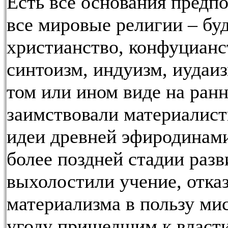
Есть все основания предпо
все мировые религии – бу
христианство, конфуцианс
синтоизм, индуизм, иудаизм
том или ином виде на ран
заимствовали материалис
идеи древней эфиродинами
более поздней стадии разв
выхолостили учение, отка
материализма в пользу ми
угоду пришедшим к власт