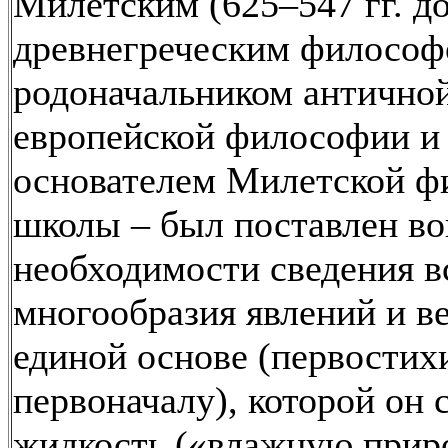
Милетским (625–547 гг. до 
древнегреческим философ
родоначальником антично
европейской философии и 
основателем Милетской ф
школы – был поставлен во
необходимости сведения в
многообразия явлений и в
единой основе (первостих
первоначалу), которой он 
жидкость («влажную приро