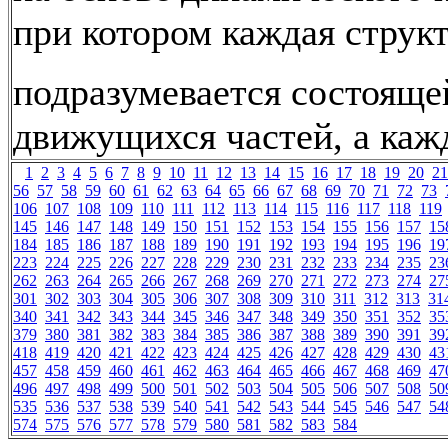
при котором каждая струк
подразумевается состояще
движущихся частей, а кажд
1
2
3
4
5
6
7
8
9
10
11
12
13
14
15
16
17
18
19
20
21
56
57
58
59
60
61
62
63
64
65
66
67
68
69
70
71
72
73
106
107
108
109
110
111
112
113
114
115
116
117
118
119
145
146
147
148
149
150
151
152
153
154
155
156
157
15
184
185
186
187
188
189
190
191
192
193
194
195
196
19
223
224
225
226
227
228
229
230
231
232
233
234
235
23
262
263
264
265
266
267
268
269
270
271
272
273
274
27
301
302
303
304
305
306
307
308
309
310
311
312
313
31
340
341
342
343
344
345
346
347
348
349
350
351
352
35
379
380
381
382
383
384
385
386
387
388
389
390
391
39
418
419
420
421
422
423
424
425
426
427
428
429
430
43
457
458
459
460
461
462
463
464
465
466
467
468
469
47
496
497
498
499
500
501
502
503
504
505
506
507
508
50
535
536
537
538
539
540
541
542
543
544
545
546
547
54
574
575
576
577
578
579
580
581
582
583
584