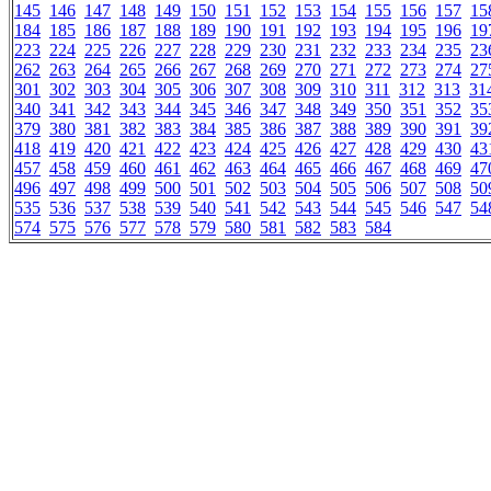
145
146
147
148
149
150
151
152
153
154
155
156
157
15
184
185
186
187
188
189
190
191
192
193
194
195
196
19
223
224
225
226
227
228
229
230
231
232
233
234
235
23
262
263
264
265
266
267
268
269
270
271
272
273
274
27
301
302
303
304
305
306
307
308
309
310
311
312
313
31
340
341
342
343
344
345
346
347
348
349
350
351
352
35
379
380
381
382
383
384
385
386
387
388
389
390
391
39
418
419
420
421
422
423
424
425
426
427
428
429
430
43
457
458
459
460
461
462
463
464
465
466
467
468
469
47
496
497
498
499
500
501
502
503
504
505
506
507
508
50
535
536
537
538
539
540
541
542
543
544
545
546
547
54
574
575
576
577
578
579
580
581
582
583
584