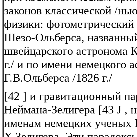
законов классической /нь
физики: фотометрический 
Шезо-Ольберса, названны
швейцарского астронома 
г./ и по имени немецкого 
Г.В.Ольберса /1826 г./
[42 ] и гравитационный па
Неймана-Зелигера [43 J , 
именам немецких ученых 
Х.Зелигера. Эти парадокс