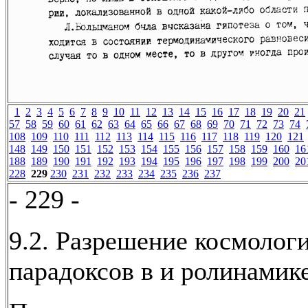
1
2
3
4
5
6
7
8
9
10
11
12
13
14
15
16
17
18
19
20
21
57
58
59
60
61
62
63
64
65
66
67
68
69
70
71
72
73
74
108
109
110
111
112
113
114
115
116
117
118
119
120
121
148
149
150
151
152
153
154
155
156
157
158
159
160
16
188
189
190
191
192
193
194
195
196
197
198
199
200
20
228
229
230
231
232
233
234
235
236
237
- 229 -
9.2. Разрешение космолог
парадоксов в и ролинамике