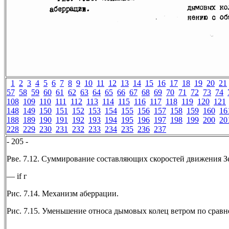
1
2
3
4
5
6
7
8
9
10
11
12
13
14
15
16
17
18
19
20
21
57
58
59
60
61
62
63
64
65
66
67
68
69
70
71
72
73
74
108
109
110
111
112
113
114
115
116
117
118
119
120
121
148
149
150
151
152
153
154
155
156
157
158
159
160
16
188
189
190
191
192
193
194
195
196
197
198
199
200
20
228
229
230
231
232
233
234
235
236
237
- 205 -
Рве. 7.12. Суммирование составляющих скоростей движения З
— if г
Рис. 7.14. Механизм аберрации.
Рис. 7.15. Уменьшение относа дымовых колец ветром по сра