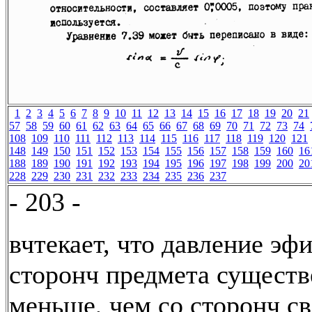
1
2
3
4
5
6
7
8
9
10
11
12
13
14
15
16
17
18
19
20
21
57
58
59
60
61
62
63
64
65
66
67
68
69
70
71
72
73
74
108
109
110
111
112
113
114
115
116
117
118
119
120
121
148
149
150
151
152
153
154
155
156
157
158
159
160
16
188
189
190
191
192
193
194
195
196
197
198
199
200
20
228
229
230
231
232
233
234
235
236
237
- 203 -
вчтекает, что давление эфи
сторонч предмета сущест
меньше, чем со сторонч с