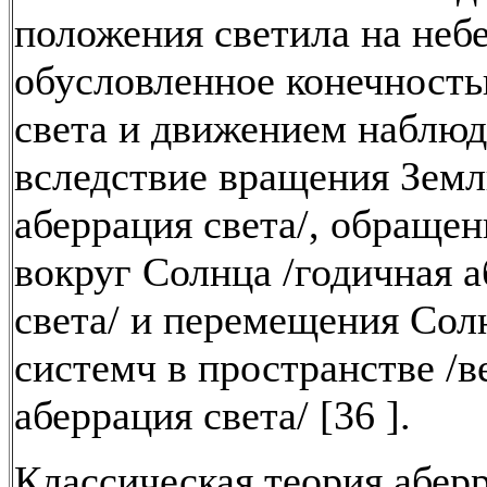
положения светила на неб
обусловленное конечность
света и движением наблюд
вследствие вращения Земл
аберрация света/, обраще
вокруг Солнца /годичная 
света/ и перемещения Сол
системч в пространстве /в
аберрация света/ [36 ].
Классическая теория аберр