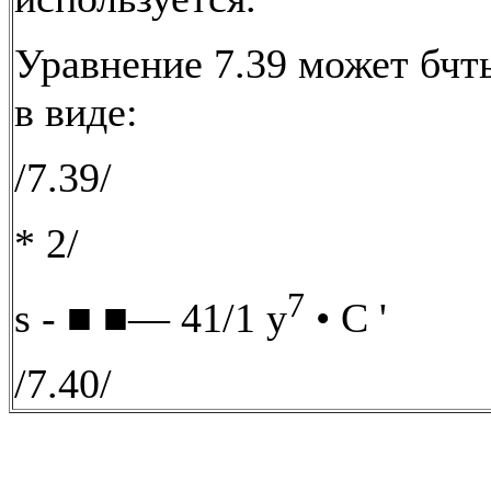
Уравнение 7.39 может бчт
в виде:
/7.39/
* 2/
7
s - ■ ■— 41/1 у
• С '
/7.40/