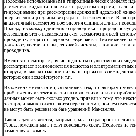
Подобные использованным в гидродинамических моделях иде
движениях жидкости привели к парадоксам энергии, аналогич
гидродинамике при рассмотрении движений идеальной жидкос
энергия единицы длины вихря равна бесконечности. В электр
аналогичный рассмотренное: энергия единицы длины проводни
Правда, поскольку одиночного проводника в природе не сущес
разрешения этого парадокса за счет рассмотрения всей конст
проводник, тогда этот парадокс разрешается. Тем не менее па
должно существовать ни для какой системы, в том числе и дл
проводника.
Имеются и некоторые другие недостатки существующих модел
рассматривает взаимодействия вещества и электромагнитных 
от друга, в ряде выражений никак не отражено взаимодействие
которые они воздействуют и т.п.
Изложенные недостатки, связанные с тем, что авторами моде
приближения к электромагнитным явлениям, а таких приближ
данных может быть сколько угодно, привели к тому, что неко
электродинамики оказываются нерешеннчми, поичем имеются
не могут быть решены на базе уравнений Максвелла.
Такой задачей является, например, задача о распространении
Герца, помещенным в полупроводящую среду. Несмотря на тр
заманчивую возмож-