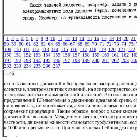
1
2
3
4
5
6
7
8
9
10
11
12
13
14
15
16
17
18
19
20
21
58
59
60
61
62
63
64
65
66
67
68
69
70
71
72
73
74
75
109
110
111
112
113
114
115
116
117
118
119
120
121
122
150
151
152
153
154
155
156
157
158
159
160
161
162
16
191
192
193
194
195
196
197
198
199
200
201
202
203
20
232
233
234
235
236
237
- 146 -
использованных движений и беспредельное распространение 
следствие, электромагнитных явлений, на все пространство, 
электромагнитных взаимодействий и явлений. Эта идеализаци
представлений Г.Гельмгольца о движениях идеальной среди, с
ни появляться, ни уничтожаться, а могли лишь перемениться и
сохранекиг циркуляции. Таким образом, вопрос о возникнов
движений не возникал. Между тем известно, что вихри могут и
частности, движения жидкости становятся турбулентными, ес
к 1000 или превышает его. При малых числах Рейнольдса вихр