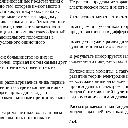
ализированные представления о
Не решены предельнче задач
но тем, которые имеют место в
электрическом поле и многие
ти вокруг вихревых столбов:
одинамике имеется парадокс,
Интересно отметить, что ста
ка с током равна бесконечности.
помещаемчй в учебниках теор
твует, появляется возможность
представления его в диффер
рукции в целом, включая обратный
радоксального положения не
помещается уже в раздел дин
я условного одиночного
сущности ничем не отличает
В результате игнорируется з
ей: большинство из них не
охваченного поверхностью S 
полей, отрывая их тем самым друг
 источников полей и тел, на
Изложенные моменты, а такге
развитие теории электродин
ее возможна лишь на основе 
лей рассматривались лишь первые
происходящих в электромагни
ений по мере накопления новых
моделей этих явлений с учет
торые прикладные задачи
гидромеханическим моделям.
 задачи, которые принципиально
Рассматриваемой ниже модели
модель в дальнейшем также до
 электромагнитных волн диполем
ивиальность постановки и
/6.4/