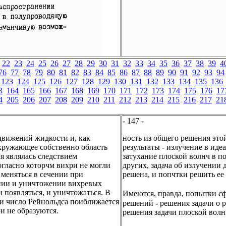
22
23
24
25
26
27
28
29
30
31
32
33
34
35
36
37
38
39
4
76
77
78
79
80
81
82
83
84
85
86
87
88
89
90
91
92
93
94
123
124
125
126
127
128
129
130
131
132
133
134
135
136
3
164
165
166
167
168
169
170
171
172
173
174
175
176
17
4
205
206
207
208
209
210
211
212
213
214
215
216
217
21
- 147 -
движений жидкости и, как
ность из общего решения это
окружающее собственно область
результаты - излучение в ид
я являлась следствием
затухание плоской волнч в п
огласно которчм вихри не могли
других, задача об излучении
 меняться в сечении при
решена, и попчтки решить ее
ении и уничтожении вихревых
 появляться, и уничтожаться. В
Имеются, правда, попытки с
ли число Рейнольдса поиближается
решений - решения задачи о 
и не образуются.
решения задачи плоской волн