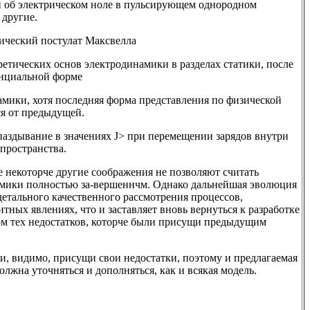
и об электрическом ноле в пульсирующем однородном
 другие.
тический постулат Максвелла
етических основ электродинамики в разделах статики, после
енциальной форме
амики, хотя последняя форма представления по физической
ся от предыдущей.
апаздывание в значениях J> при перемещении зарядов внутри
пространства.
 некоторче другие соображения не позволяют считать
амики полностью за-вершеннчм. Однако дальнейшая эволюция
детального качественного рассмотрения процессов,
тных явлениях, что и заставляет вновь вернуться к разработке
ом тех недостатков, которче были присущи предыдущим
, видимо, присущи свои недостатки, поэтому и предлагаемая
лжна уточняться и дополняться, как и всякая модель.