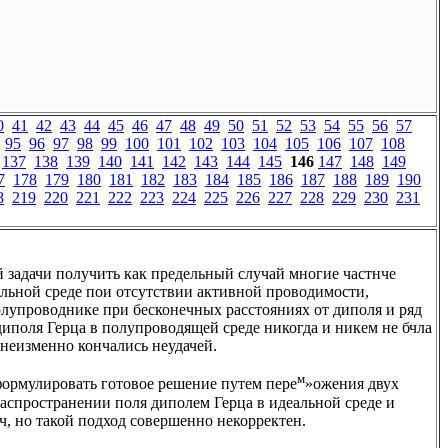
0
41
42
43
44
45
46
47
48
49
50
51
52
53
54
55
56
57
95
96
97
98
99
100
101
102
103
104
105
106
107
108
137
138
139
140
141
142
143
144
145
146
147
148
149
7
178
179
180
181
182
183
184
185
186
187
188
189
190
8
219
220
221
222
223
224
225
226
227
228
229
230
231
й задачи получить как предельный случай многие частнче
еальной среде пои отсутствии активной проводимости,
олупроводнике при бесконечных расстояниях от диполя и ряд
 диполя Герца в полупроводящей среде никогда и никем не бчла
 неизменно кончались неудачей.
м
формулировать готовое решение путем пере
»ожения двух
распространении поля диполем Герца в идеальной среде и
ч, но такой подход совершенно некорректен.