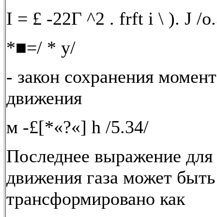
I = £ -22Г ^2 . frft i \ ). J /о
*■=/ * у/
- закон сохранения момент
движения
м -£[*«?«] h /5.34/
Последнее выражение для
движения газа может быть
трансформировано как