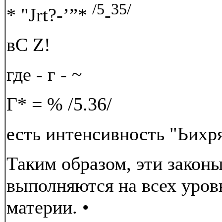
/5
35/
* "Jrt?-’”*
-
вС Z!
где - г - ~
Г* = % /5.36/
есть интенсивность "Ьихря
Таким образом, эти закон
выполняются на всех уров
материи. •