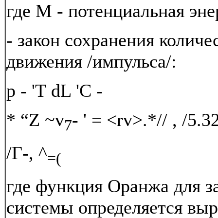
где М - потенциальная эне
- закон сохранения количе
движения /импульса/:
р - 'Т dL 'С -
* “Z ~v
- ' = <rv>.*// , /5.3
7
/Г-, ^
=(
где функция Оранжа для з
системы определяется вы