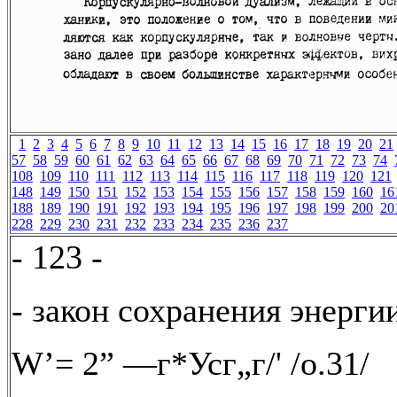
1
2
3
4
5
6
7
8
9
10
11
12
13
14
15
16
17
18
19
20
21
57
58
59
60
61
62
63
64
65
66
67
68
69
70
71
72
73
74
108
109
110
111
112
113
114
115
116
117
118
119
120
121
148
149
150
151
152
153
154
155
156
157
158
159
160
16
188
189
190
191
192
193
194
195
196
197
198
199
200
20
228
229
230
231
232
233
234
235
236
237
- 123 -
- закон сохранения энергии
W’= 2” —г*Усг„г/' /о.31/