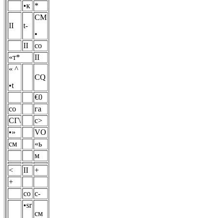
•к
*
СМ
II
t-
•
II
со
«т*
II
« ^
CQ
•t
€0
со
га
СГ\
с>
•»
VO
см
«ь
м
<
II
+
+
со
с-
•sr
см