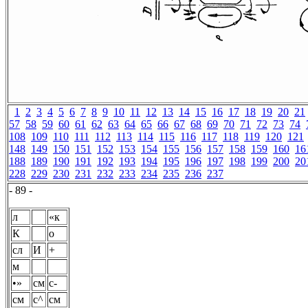
1
2
3
4
5
6
7
8
9
10
11
12
13
14
15
16
17
18
19
20
21
57
58
59
60
61
62
63
64
65
66
67
68
69
70
71
72
73
74
108
109
110
111
112
113
114
115
116
117
118
119
120
121
148
149
150
151
152
153
154
155
156
157
158
159
160
16
188
189
190
191
192
193
194
195
196
197
198
199
200
20
228
229
230
231
232
233
234
235
236
237
- 89 -
л
«к
К
о
сл
И
+
м
•»
см
с-
см
с^
см