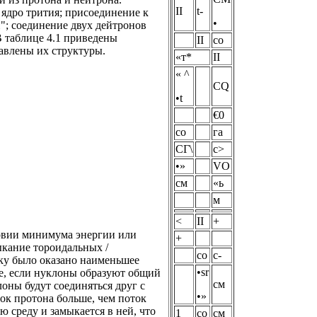
II
t-
 ядро трития; присоединение к
•
и"; соединение двух дейтронов
В таблице 4.1 приведены
II
со
тавлены их структуры.
«т*
II
« ^
CQ
•t
€0
со
га
СГ\
с>
•»
VO
см
«ь
м
<
II
+
ловии минимума энергии или
+
ыкание тороидальных /
со
с-
оку было оказано наименьшее
•sr
ае, если нуклоны образуют общий
см
лоны будут соединяться друг с
•»
ок протона больше, чем поток
 среду и замыкается в ней, что
1
со
см