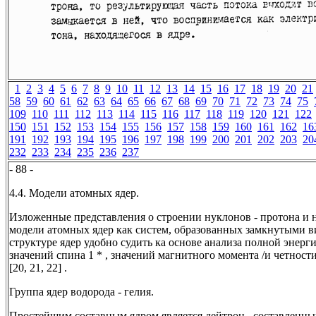
1
2
3
4
5
6
7
8
9
10
11
12
13
14
15
16
17
18
19
20
21
58
59
60
61
62
63
64
65
66
67
68
69
70
71
72
73
74
75
109
110
111
112
113
114
115
116
117
118
119
120
121
122
150
151
152
153
154
155
156
157
158
159
160
161
162
16
191
192
193
194
195
196
197
198
199
200
201
202
203
20
232
233
234
235
236
237
- 88 -
4.4. Модели атомных ядер.
Изложенные представления о строении нуклонов - протона и 
модели атомных ядер как систем, образованных замкнутыми 
структуре ядер удобно судить ка основе анализа полной энерг
значений спина 1 * , значений магнитного момента /и четнос
[20, 21, 22] .
Группа ядер водорода - гелия.
Простейшим составным ядром является дейтрон , составленный