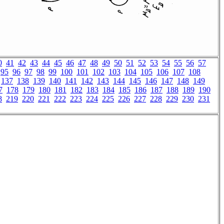
0
41
42
43
44
45
46
47
48
49
50
51
52
53
54
55
56
57
95
96
97
98
99
100
101
102
103
104
105
106
107
108
137
138
139
140
141
142
143
144
145
146
147
148
149
7
178
179
180
181
182
183
184
185
186
187
188
189
190
8
219
220
221
222
223
224
225
226
227
228
229
230
231