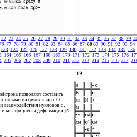
22
23
24
25
26
27
28
29
30
31
32
33
34
35
36
37
38
39
4
76
77
78
79
80
81
82
83
84
85
86
87
88
89
90
91
92
93
94
123
124
125
126
127
128
129
130
131
132
133
134
135
136
3
164
165
166
167
168
169
170
171
172
173
174
175
176
17
4
205
206
207
208
209
210
211
212
213
214
215
216
217
21
- 89 -
л
«к
К
о
нейтрона позволяют составить
винтовыми вихрями эфира. О
сл
И
+
ии взаимодействия нуклонов с ,
м
ти и коэффициента деформации j?>
•»
см
с-
см
с^
см
•к
*
СМ
 из протона и нейтрона.