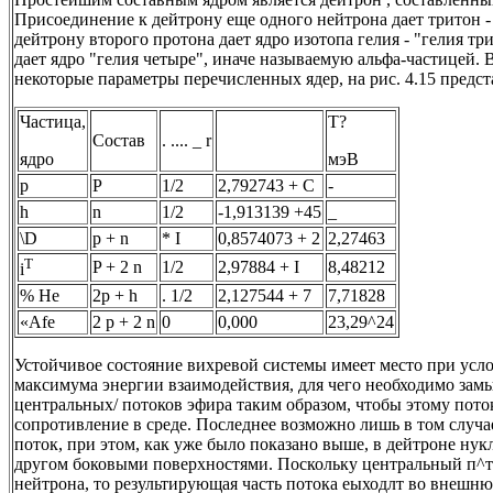
Присоединение к дейтрону еще одного нейтрона дает тритон -
дейтрону второго протона дает ядро изотопа гелия - "гелия тр
дает ядро "гелия четыре", иначе называемую альфа-частицей. 
некоторые параметры перечисленных ядер, на рис. 4.15 предс
Частица,
T?
Состав
. .... _ r
ядро
мэВ
р
P
1/2
2,792743 + С
-
h
n
1/2
-1,913139 +45
_
\D
p + n
* I
0,8574073 + 2
2,27463
T
P + 2 n
1/2
2,97884 + I
8,48212
i
% Не
2p + h
. 1/2
2,127544 + 7
7,71828
«Afe
2 p + 2 n
0
0,000
23,29^24
Устойчивое состояние вихревой системы имеет место при ус
максимума энергии взаимодействия, для чего необходимо зам
центральных/ потоков эфира таким образом, чтобы этому пот
сопротивление в среде. Последнее возможно лишь в том случ
поток, при этом, как уже было показано выше, в дейтроне нук
другом боковыми поверхностями. Поскольку центральный п^т
нейтрона, то результирующая часть потока еыходлт во внешнюю