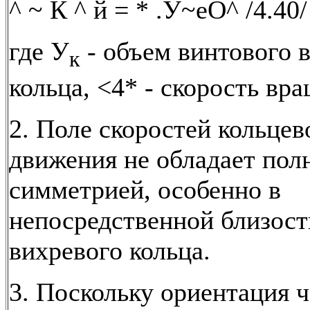
^ ~ К ^ й = * .У~еО^ /4.40/
где У
- объем винтового 
к
кольца, <4* - скорость вр
2. Поле скоростей кольцев
движения не обладает пол
симметрией, особенно в
непосредственной близост
вихревого кольца.
3. Поскольку ориентация 