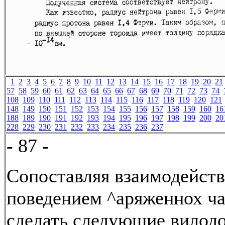
1
2
3
4
5
6
7
8
9
10
11
12
13
14
15
16
17
18
19
20
21
57
58
59
60
61
62
63
64
65
66
67
68
69
70
71
72
73
74
108
109
110
111
112
113
114
115
116
117
118
119
120
121
148
149
150
151
152
153
154
155
156
157
158
159
160
16
188
189
190
191
192
193
194
195
196
197
198
199
200
20
228
229
230
231
232
233
234
235
236
237
- 87 -
Сопоставляя взаимодейств
поведением ^аряженнох ч
сделать следующие вилодо