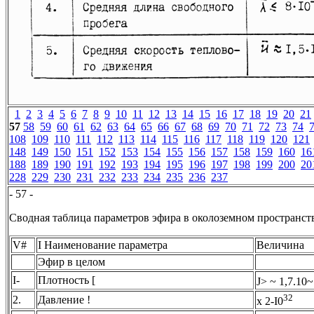
1
2
3
4
5
6
7
8
9
10
11
12
13
14
15
16
17
18
19
20
21
57
58
59
60
61
62
63
64
65
66
67
68
69
70
71
72
73
74
108
109
110
111
112
113
114
115
116
117
118
119
120
121
148
149
150
151
152
153
154
155
156
157
158
159
160
16
188
189
190
191
192
193
194
195
196
197
198
199
200
20
228
229
230
231
232
233
234
235
236
237
- 57 -
Сводная таблица параметров эфира в околоземном пространств
V#
I Наименование параметра
Величина
Эфир в целом
I-
Плотность [
J> ~ 1,7.10~
32
2.
Давление !
х 2-I0