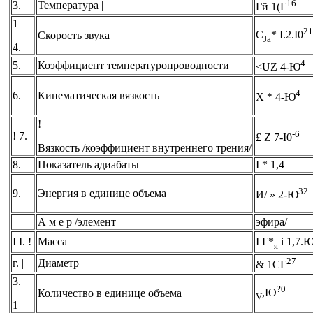
16
3.
Температура |
Гй 1(Г
1
21
C
* I.2.I0
Скорость звука
Ja
4.
4
5.
Коэффициент температуропроводности
<UZ 4-Ю
4
6.
Кинематическая вязкость
X * 4-Ю
!
-6
! 7.
£ Z 7-I0
Вязкость /коэффициент внутреннего трения/
8.
Показатель адиабаты
I * 1,4
32
9.
Энергия в единице объема
И/ » 2-Ю
А м е р /элемент
эфира/
I I. !
Масса
I Г*
i 1,7.
я
27
г. |
Диаметр
& 1СГ
3.
?0
,IO
Количество в единице объема
V
1