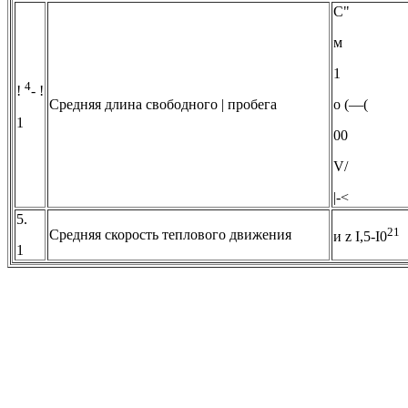
С"
м
1
4
!
- !
Средняя длина свободного | пробега
о (—(
1
00
V/
|-<
5.
21
Средняя скорость теплового движения
и z I,5-I0
1