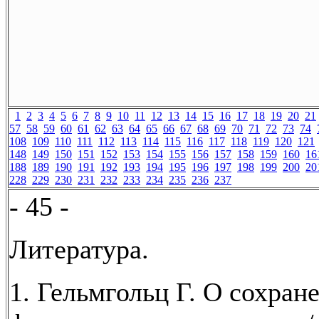
1
2
3
4
5
6
7
8
9
10
11
12
13
14
15
16
17
18
19
20
21
57
58
59
60
61
62
63
64
65
66
67
68
69
70
71
72
73
74
108
109
110
111
112
113
114
115
116
117
118
119
120
121
148
149
150
151
152
153
154
155
156
157
158
159
160
16
188
189
190
191
192
193
194
195
196
197
198
199
200
20
228
229
230
231
232
233
234
235
236
237
- 45 -
Литература.
1. Гельмгольц Г. О сохран