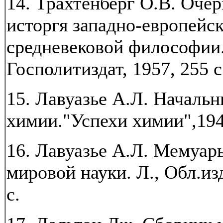
14. Трахтенберг О.В. Очер
исторгя западно-европейс
средневековой философии.
Госполитиздат, 1957, 255 с
15. Лавуазье А.Л. Началь
химии."Успехи химии",194
16. Лавуазье А.Л. Мемуар
мировой науки. Л., Обл.изд
с.