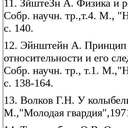
11. ЗйштеЗн А. Физика и р
Собр. научн. тр.,т.4. М., "
с. 140.
12. Эйнштейн А. Принцип
относительности и его сле
Собр. научн. тр., т.1. М.,"
с. 138-164.
13. Волков Г.Н. У колыбел
М.,"Молодая гвардия",197