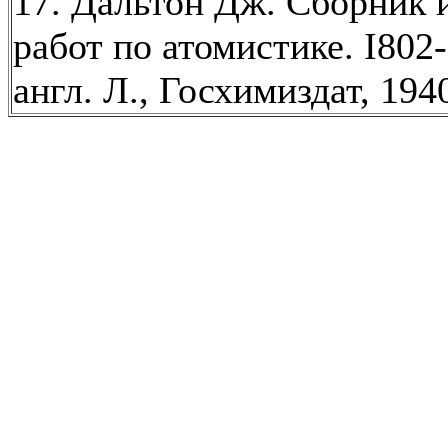
17. Дальтон Дж. Сборник 
работ по атомистике. I802-I
англ. Л., Госхимиздат, 1940