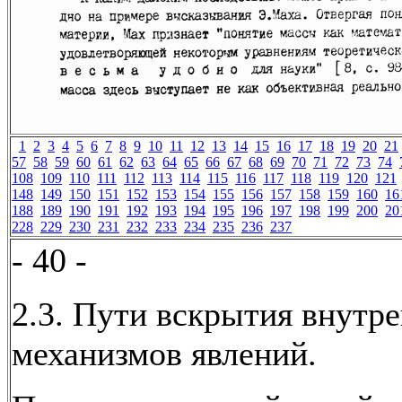
1
2
3
4
5
6
7
8
9
10
11
12
13
14
15
16
17
18
19
20
21
57
58
59
60
61
62
63
64
65
66
67
68
69
70
71
72
73
74
108
109
110
111
112
113
114
115
116
117
118
119
120
121
148
149
150
151
152
153
154
155
156
157
158
159
160
16
188
189
190
191
192
193
194
195
196
197
198
199
200
20
228
229
230
231
232
233
234
235
236
237
- 40 -
2.3. Пути вскрытия внутр
механизмов явлений.