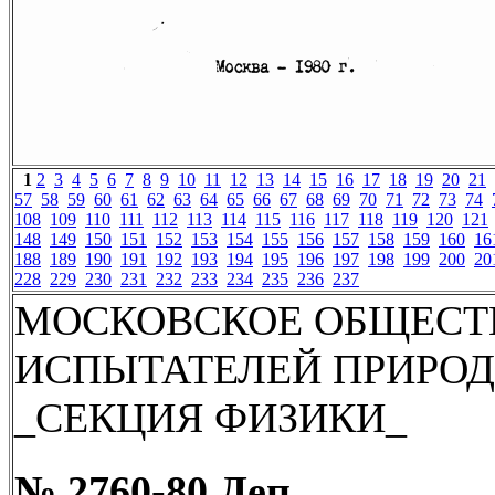
1
2
3
4
5
6
7
8
9
10
11
12
13
14
15
16
17
18
19
20
21
57
58
59
60
61
62
63
64
65
66
67
68
69
70
71
72
73
74
108
109
110
111
112
113
114
115
116
117
118
119
120
121
148
149
150
151
152
153
154
155
156
157
158
159
160
16
188
189
190
191
192
193
194
195
196
197
198
199
200
20
228
229
230
231
232
233
234
235
236
237
МОСКОВСКОЕ ОБЩЕСТ
ИСПЫТАТЕЛЕЙ ПРИРО
_СЕКЦИЯ ФИЗИКИ_
№ 2760-80 Деп